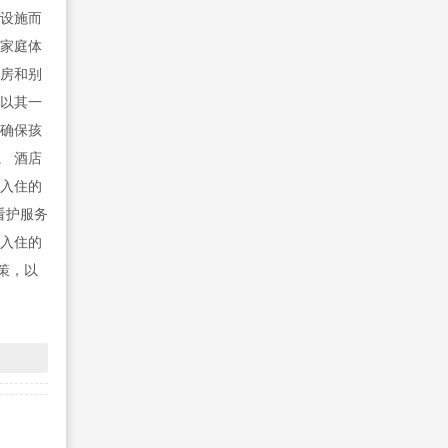
的设施而
让家庭体
客房和别
庄以其一
，确保孩
。 酒店
子入住的
看护服务
子入住的
策，以