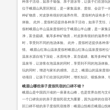
种亲子活动，如亲子瑜伽、亲子游泳等，让孩子们在游玩
位于峨眉山风景区附近，是一家集温泉、度假、会议于一
种矿物质，对皮肤有很好的滋养作用。 度假村内设有多
体验。 此外，度假村还提供各种亲子活动，如亲子烹饪、
假村峨眉山半山温泉度假村位于峨眉山半山腰，是一家集
净，富含硫磺、氡等多种矿物质，对皮肤有很好的滋养作
时，享受到不同的泡汤体验。 此外，度假村还提供各种
情。 峨眉山红珠山温泉度假村峨眉山红珠山温泉度假村位
温泉水源自地下深处，水质纯净，富含硫磺、氡等多种矿
温泉等，让游客在泡温泉的同时，享受到不同的泡汤体验
玩的同时，增进与家长的感情。 总之，峨眉山的温泉度
动项目，让孩子们在游玩的同时，增长知识、锻炼身体、
峨眉山哪些亲子度假民宿的口碑不错？
峨眉山是中国四川省的一座著名山峰，也是世界自然与文
一个口碑良好的亲子度假民宿尤为重要，因为这样的住宿
区口碑不错的亲子度假民宿推荐：峨眉山悦榕庄峨眉山悦