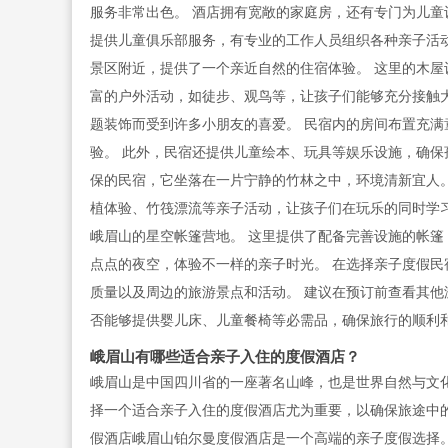
服务非常出色。 酒店拥有宽敞的家庭房，还有专门为儿童
提供儿童俱乐部服务，有专业的工作人员组织各种亲子活
景区附近，提供了一个亲近自然的住宿体验。 这里的木屋
富的户外活动，如徒步、观鸟等，让孩子们能够充分接触
题装饰而受到许多小朋友的喜爱。 民宿内的房间布置充
验。 此外，民宿还提供儿童绘本、玩具等娱乐设施，确保
保的民宿，它坐落在一片宁静的竹林之中，环境清新宜人。
植体验、竹筏漂流等亲子活动，让孩子们在玩乐的同时学
峨眉山的星空帐篷营地。 这里提供了配备完善设施的帐篷
点点的夜空，体验不一样的亲子时光。 在选择亲子度假
质量以及周边的旅游景点和活动。 建议在预订前查看其他
否能够提供婴儿床、儿童餐椅等必需品，确保旅行的顺利
峨眉山有哪些适合亲子入住的度假酒店？
峨眉山是中国四川省的一座著名山峰，也是世界自然与文
择一个适合亲子入住的度假酒店尤为重要，以确保旅途中
假酒店峨眉山铂尔曼度假酒店是一个高端的亲子度假选择