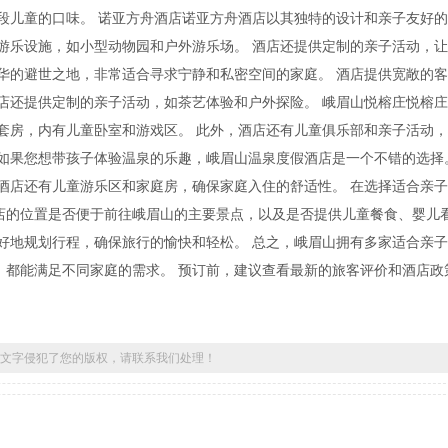
段儿童的口味。 诺亚方舟酒店诺亚方舟酒店以其独特的设计和亲子友好
游乐设施，如小型动物园和户外游乐场。 酒店还提供定制的亲子活动，
华的避世之地，非常适合寻求宁静和私密空间的家庭。 酒店提供宽敞的
店还提供定制的亲子活动，如茶艺体验和户外探险。 峨眉山悦榕庄悦榕
套房，内有儿童卧室和游戏区。 此外，酒店还有儿童俱乐部和亲子活动
如果您想带孩子体验温泉的乐趣，峨眉山温泉度假酒店是一个不错的选择
酒店还有儿童游乐区和家庭房，确保家庭入住的舒适性。 在选择适合亲
店的位置是否便于前往峨眉山的主要景点，以及是否提供儿童餐食、婴儿
好地规划行程，确保旅行的愉快和轻松。 总之，峨眉山拥有多家适合亲
，都能满足不同家庭的需求。 预订前，建议查看最新的旅客评价和酒店政
文字侵犯了您的版权，请联系我们处理！