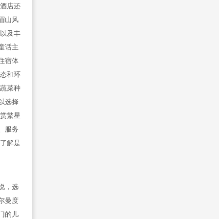
，酒店还
眉山风
，以及丰
童话主
住宿体
生态和环
机蔬菜种
以选择
观赏繁星
、服务
，了解是
说，选
尔曼度
门的儿