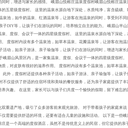
的同时，增进与家长的感情。 峨眉山悦榕庄温泉度假村峨眉山悦榕庄温泉
体的五星级度假村。 这里的温泉水源自地下深处，水质纯净，富含硫磺、
个温泉池，如牛奶温泉、红酒温泉等，让游客在泡温泉的同时，享受到不同
亲子DIY等，让孩子们在游玩的同时，培养独立自主的能力。 峨眉山半山
温泉、度假、会议于一体的四星级度假村。 这里的温泉水源自地下深处，
用。 度假村内设有多个温泉池，如草本温泉、花瓣温泉等，让游客在泡温
亲子活动，如亲子游泳、亲子瑜伽等，让孩子们在游玩的同时，增进与家长
于峨眉山风景区内，是一家集温泉、度假、会议于一体的四星级度假村。
物质，对皮肤有很好的滋养作用。 度假村内设有多个温泉池，如草本温泉
。 此外，度假村还提供各种亲子活动，如亲子游泳、亲子瑜伽等，让孩子
假村不仅提供了舒适的住宿环境和美味的餐饮服务，还为亲子家庭提供了丰
培养兴趣。 在这里，家长可以与孩子们共度一个愉快的假期，留下难忘的
化双重遗产地，吸引了众多游客前来观光旅游。 对于带着孩子的家庭来说
不仅需要提供舒适的环境，还要有适合儿童的设施和活动。 以下是一些峨
榕庄是一个高端的度假酒店，虽然不是传统意义上的民宿，但它提供的亲