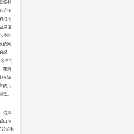
度假村
氡等多
的泡汤
温泉度
水质纯
泉的同
的感
 这里的
、花瓣
们在游
富的活
回忆。
，选择
眉山地
子设施和