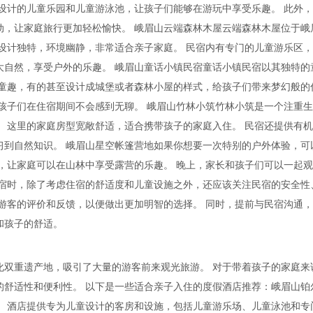
设计的儿童乐园和儿童游泳池，让孩子们能够在游玩中享受乐趣。 此外
动，让家庭旅行更加轻松愉快。 峨眉山云端森林木屋云端森林木屋位于峨
设计独特，环境幽静，非常适合亲子家庭。 民宿内有专门的儿童游乐区
大自然，享受户外的乐趣。 峨眉山童话小镇民宿童话小镇民宿以其独特的
满童趣，有的甚至设计成城堡或者森林小屋的样式，给孩子们带来梦幻般的
孩子们在住宿期间不会感到无聊。 峨眉山竹林小筑竹林小筑是一个注重
 这里的家庭房型宽敞舒适，适合携带孩子的家庭入住。 民宿还提供有
习到自然知识。 峨眉山星空帐篷营地如果你想要一次特别的户外体验，可
，让家庭可以在山林中享受露营的乐趣。 晚上，家长和孩子们可以一起
民宿时，除了考虑住宿的舒适度和儿童设施之外，还应该关注民宿的安全性
游客的评价和反馈，以便做出更加明智的选择。 同时，提前与民宿沟通
和孩子的舒适。
化双重遗产地，吸引了大量的游客前来观光旅游。 对于带着孩子的家庭来
的舒适性和便利性。 以下是一些适合亲子入住的度假酒店推荐：峨眉山铂
。 酒店提供专为儿童设计的客房和设施，包括儿童游乐场、儿童泳池和专