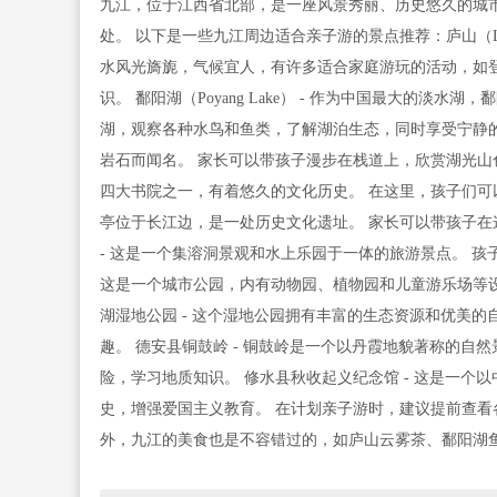
九江，位于江西省北部，是一座风景秀丽、历史悠久的城
处。 以下是一些九江周边适合亲子游的景点推荐：庐山（Lush
水风光旖旎，气候宜人，有许多适合家庭游玩的活动，如
识。 鄱阳湖（Poyang Lake） - 作为中国最大的
湖，观察各种水鸟和鱼类，了解湖泊生态，同时享受宁静的
岩石而闻名。 家长可以带孩子漫步在栈道上，欣赏湖光山色
四大书院之一，有着悠久的文化历史。 在这里，孩子们可以
亭位于长江边，是一处历史文化遗址。 家长可以带孩子在
- 这是一个集溶洞景观和水上乐园于一体的旅游景点。 孩
这是一个城市公园，内有动物园、植物园和儿童游乐场等设
湖湿地公园 - 这个湿地公园拥有丰富的生态资源和优美
趣。 德安县铜鼓岭 - 铜鼓岭是一个以丹霞地貌著称的自
险，学习地质知识。 修水县秋收起义纪念馆 - 这是一个
史，增强爱国主义教育。 在计划亲子游时，建议提前查看
外，九江的美食也是不容错过的，如庐山云雾茶、鄱阳湖