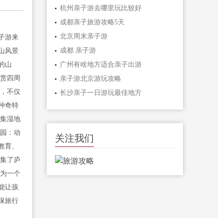
杭州亲子游去哪里玩比较好
成都亲子旅游攻略5天
北京周末亲子游
子游来
成都 亲子游
山风景
的山
广州有啥地方适合亲子出游
欣赏四周
亲子游北京游玩攻略
院，不仅
长沙亲子一日游玩最佳地方
种奇特
个集湿地
物园：动
关注我们
教育、
收集了庐
作为一个
能让孩
保旅行