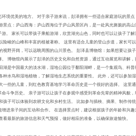
态环境优美的地方。 对于亲子游来说，彭泽拥有一些适合家庭游玩的景点
子游景点：庐山西海：庐山西海位于庐山风景区内，是一处风光旖旎的高山
子游。 家长可以带孩子乘船游湖，欣赏湖光山色，同时也可以让孩子了解
以险峻的山峰和丰富的植被著称。 这里有适合儿童的登山步道，家长可
的视野开阔，可以远眺周围的山川景色。 彭泽县博物馆：如果想要让孩
择。 博物馆内展示了彭泽的历史文化和自然资源，通过互动展览和讲解，
鄱阳湖是中国最大的淡水湖，湿地公园位于鄱阳湖畔，是一个集观鸟、科普
各种水鸟和湿地植物，了解湿地生态系统的重要性。 此外，还可以参加
大一些的儿童，到红色教育基地学习革命历史是一个很好的选择。 这里
革命斗争历史。 亲子游可以让孩子在参观中感受到革命先辈的精神风貌，
和孩子可以体验到农耕文化和乡村生活。 比如参与插秧、摘果、制作传
能增进亲子间的互动和合作。 在选择景点时，建议根据孩子的年龄和兴趣
好查看最新的旅游信息和天气预报，做好相应的准备，以确保旅途愉快。