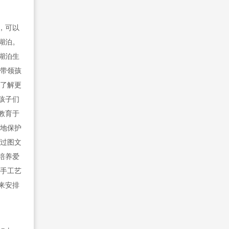
，可以
湖泊。
湖泊生
以带领孩
子了解更
孩子们
教育于
湿地保护
通过图文
培养爱
统手工艺
来安排