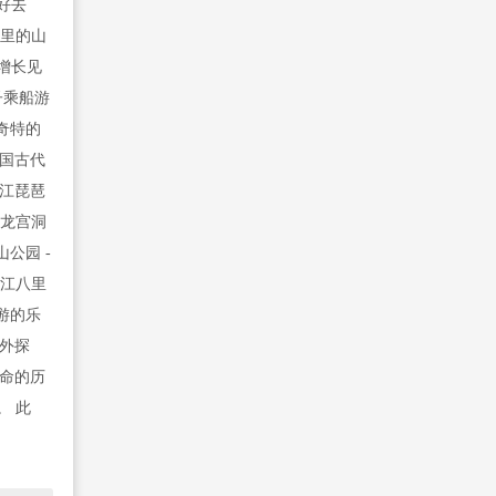
好去
这里的山
增长见
子乘船游
奇特的
中国古代
九江琵琶
县龙宫洞
公园 -
九江八里
游的乐
户外探
革命的历
。 此