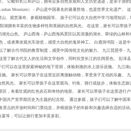
市。 它毗邻长江和庐山，拥有众多自然景观和人文历史遗迹，是亲子游的
an Mountain） - 庐山是中国著名的避暑胜地，也是世界文化遗产。 
登山、观赏瀑布、参观植物园等。 孩子们可以在大自然中学习地理知识，
淡水湖，鄱阳湖拥有丰富的生物多样性和美丽的自然风光。 在这里，家长可以带孩
湖光山色。 庐山西海 - 庐山西海风景区以其清澈的湖水、翠绿的山林和
，或者乘坐观光车游览，感受大自然的鬼斧神工。 白鹿洞书院 - 这是
了解古代书院的教育制度，感受中国传统文化的魅力。 九江琵琶亭 - 
这里了解古代文人的生活和文学创作，同时欣赏长江的壮阔景色。 彭泽
子们可以在这里探索神秘的地下溶洞，体验刺激的水上游乐设施。 九江南山
施。 家长可以带孩子在这里近距离接触动物，享受亲子互动的乐趣。 
的自然风光。 家长可以带孩子在这里观鸟、钓鱼、骑行或徒步，体验生态旅
然景区，有着壮观的红色岩石和奇特的地形。 家长可以带孩子在这里进行
以中国共产党早期历史为主题的纪念馆。 通过参观，孩子们可以了解中国
各景点的开放时间和门票信息，并根据孩子的年龄和兴趣选择合适的活动
鱼宴等，可以让旅行更加丰富多彩。