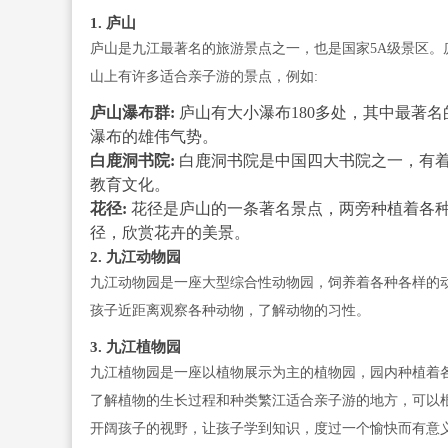
1. 庐山
庐山是九江最著名的旅游景点之一，也是国家5A级景区
山上有许多适合亲子游的景点，例如:
庐山瀑布群:
庐山有大小瀑布180多处，其中最著名
瀑布的雄伟气势。
白鹿洞书院:
白鹿洞书院是中国四大书院之一，有
教育文化。
花径:
花径是庐山的一条著名景点，两旁种植着各
径，欣赏花卉的美景。
2. 九江动物园
九江动物园是一座大型综合性动物园，饲养着各种各样的
孩子近距离观察各种动物，了解动物的习性。
3. 九江植物园
九江植物园是一座以植物展示为主的植物园，园内种植着
了解植物的生长过程和种类繁江适合亲子游的地方，可以
开阔孩子的视野，让孩子学到知识，度过一个愉快而有意