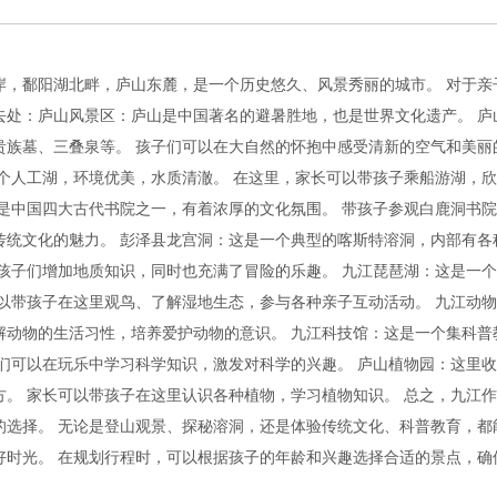
岸，鄱阳湖北畔，庐山东麓，是一个历史悠久、风景秀丽的城市。 对于亲
去处：庐山风景区：庐山是中国著名的避暑胜地，也是世界文化遗产。 庐
贵族墓、三叠泉等。 孩子们可以在大自然的怀抱中感受清新的空气和美丽
个人工湖，环境优美，水质清澈。 在这里，家长可以带孩子乘船游湖，
是中国四大古代书院之一，有着浓厚的文化氛围。 带孩子参观白鹿洞书
传统文化的魅力。 彭泽县龙宫洞：这是一个典型的喀斯特溶洞，内部有各
孩子们增加地质知识，同时也充满了冒险的乐趣。 九江琵琶湖：这是一
以带孩子在这里观鸟、了解湿地生态，参与各种亲子互动活动。 九江动
解动物的生活习性，培养爱护动物的意识。 九江科技馆：这是一个集科普
们可以在玩乐中学习科学知识，激发对科学的兴趣。 庐山植物园：这里
。 家长可以带孩子在这里认识各种植物，学习植物知识。 总之，九江
的选择。 无论是登山观景、探秘溶洞，还是体验传统文化、科普教育，都
好时光。 在规划行程时，可以根据孩子的年龄和兴趣选择合适的景点，确