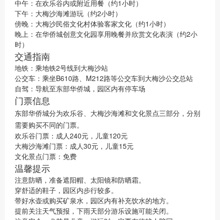
中午：在欢乐谷内或附近用餐（约1小时）
下午：大梅沙海滩游玩（约2小时）
傍晚：大梅沙民俗文化村体验客家文化（约1小时）
晚上：在华侨城创意文化园享用晚餐并欣赏文化表演（约2小
时）
交通指南
地铁：乘地铁2号线到大梅沙站
公交车：乘坐B610路、M212路等公交车到大梅沙公交总站
自驾：导航至东部华侨城，园区内有停车场
门票信息
东部华侨城分为欢乐谷、大梅沙海滩和文化景点三部分，分别
需要购买不同的门票。
欢乐谷门票：成人240元，儿童120元
大梅沙海滩门票：成人30元，儿童15元
文化景点门票：免费
温馨提示
注意防晒，准备遮阳帽、太阳镜和防晒霜。
穿舒适的鞋子，园区内步行较多。
带好水壶或购买矿泉水，园区内有补充饮水的地方。
提前关注天气预报，下雨天部分游乐设施可能关闭。