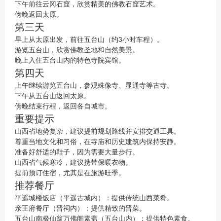
下午前往云冈石窟，欣赏精美的佛教石窟艺术。
傍晚返回太原。
第三天
早上从太原出发，前往五台山（约3小时车程）。
游览五台山，欣赏佛教圣地和自然美景。
晚上入住五台山内的特色寺院宾馆。
第四天
上午继续游览五台山，参观殊像寺、显通寺等古寺。
下午从五台山返回太原。
傍晚结束行程，返回各自城市。
重要提示
山西省地势复杂，建议提前规划路线并安排交通工具。
尊重当地文化和习俗，在寺庙和历史建筑内保持安静。
准备好舒适的鞋子，因为需要大量步行。
山西省气候寒冷，建议携带保暖衣物。
提前预订住宿，尤其是在旅游旺季。
推荐餐厅
平遥城楼饭店（平遥古城内）：提供传统山西菜肴。
亲王府餐厅（晋祠内）：提供精致的晋菜。
五台山南极仙翁万佛阁素斋（五台山内）：提供特色素食。