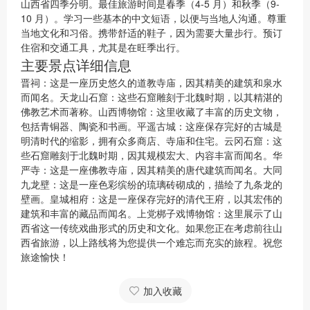
山西省四季分明。最佳旅游时间是春季（4-5 月）和秋季（9-
10 月）。学习一些基本的中文短语，以便与当地人沟通。尊重
当地文化和习俗。携带舒适的鞋子，因为需要大量步行。预订
住宿和交通工具，尤其是在旺季出行。
主要景点详细信息
晋祠：这是一座历史悠久的道教寺庙，因其精美的建筑和泉水
而闻名。天龙山石窟：这些石窟雕刻于北魏时期，以其精湛的
佛教艺术而著称。山西博物馆：这里收藏了丰富的历史文物，
包括青铜器、陶瓷和书画。平遥古城：这座保存完好的古城是
明清时代的缩影，拥有众多商店、寺庙和住宅。云冈石窟：这
些石窟雕刻于北魏时期，因其规模宏大、内容丰富而闻名。华
严寺：这是一座佛教寺庙，因其精美的唐代建筑而闻名。大同
九龙壁：这是一座色彩缤纷的琉璃砖砌成的，描绘了九条龙的
壁画。皇城相府：这是一座保存完好的清代王府，以其宏伟的
建筑和丰富的藏品而闻名。上党梆子戏博物馆：这里展示了山
西省这一传统戏曲形式的历史和文化。如果您正在考虑前往山
西省旅游，以上路线将为您提供一个难忘而充实的旅程。祝您
旅途愉快！
加入收藏