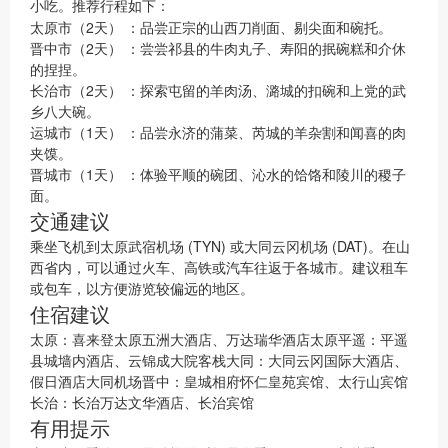
小吃。推荐行程如下：
太原市（2天）
：品尝正宗的山西刀削面、剔尖面和碗托。
晋中市（2天）
：尝尝祁县的牛肉丸子、寿阳的抿碗糕和介休
的捏捏。
长治市（2天）
：探索屯留的羊肉汤、潞城的扣碗和上党的武
乡八大碗。
运城市（1天）
：品尝永济的蒲菜、芮城的羊杂割和闻喜的肉
夹馍。
晋城市（1天）
：体验平顺的碗团、沁水的饸饹和陵川的稷子
面。
交通建议
乘坐飞机到太原武宿机场 (TYN) 或大同云冈机场 (DAT)。在山
西省内，可以通过火车、高铁或汽车往返于各城市。建议租车
或包车，以方便游览较偏远的地区。
住宿建议
太原：喜来登太原五洲大酒店、万达瑞华酒店太原平遥：平遥
县城墙内酒店、云锦成大院客栈大同：大同云冈国际大酒店、
假日酒店大同机场晋中：皇城相府怀仁皇苑宾馆、太行山宾馆
长治：长治万达文华酒店、长治宾馆
有用提示