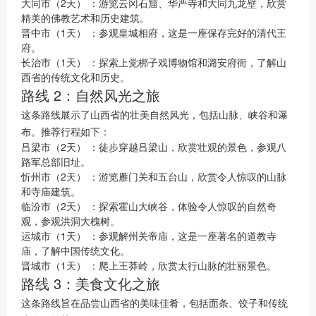
大同市（2天）
：游览云冈石窟、华严寺和大同九龙壁，欣赏
精美的佛教艺术和历史建筑。
晋中市（1天）
：参观皇城相府，这是一座保存完好的清代王
府。
长治市（1天）
：探索上党梆子戏博物馆和潞安府衙，了解山
西省的传统文化和历史。
路线 2：自然风光之旅
这条路线展示了山西省的壮美自然风光，包括山脉、峡谷和瀑
布。推荐行程如下：
吕梁市（2天）
：徒步穿越吕梁山，欣赏壮观的景色，参观八
路军总部旧址。
忻州市（2天）
：游览雁门关和五台山，欣赏令人惊叹的山脉
和寺庙建筑。
临汾市（2天）
：探索霍山大峡谷，体验令人惊叹的自然奇
观，参观洪洞大槐树。
运城市（1天）
：参观解州关帝庙，这是一座著名的道教寺
庙，了解中国传统文化。
晋城市（1天）
：爬上王莽岭，欣赏太行山脉的壮丽景色。
路线 3：美食文化之旅
这条路线旨在品尝山西省的美味佳肴，包括面条、饺子和传统