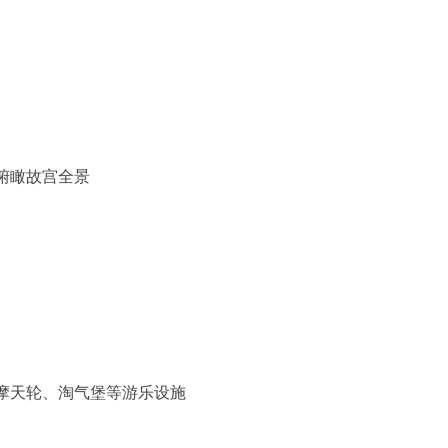
俯瞰故宫全景
摩天轮、淘气堡等游乐设施