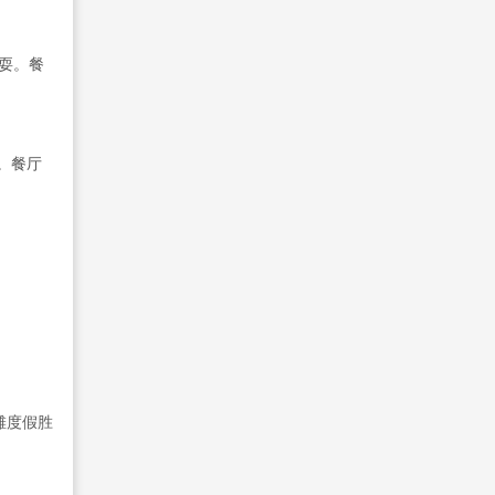
玩耍。餐
。餐厅
滩度假胜