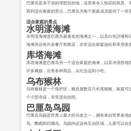
巴厘岛是亲子游的理想目的地，这里有令人惊叹的风景、
再到适合家庭的景点，巴厘岛为每个家庭成员提供了一些
适合家庭的景点
水明漾海滩
水明漾海滩是巴厘岛最著名的海滩之一，以其白色沙滩和
海滩旁还有许多餐厅和商店，非常适合家庭放松和享用美
库塔海滩
库塔海滩是巴厘岛另一个适合家庭的海滩，以其冲浪胜地
许多摊贩，出售各种商品，从纪念品到小吃。
乌布猴林
乌布猴林是一个保护区，栖息着数百只长尾猕猴。家庭可
个小型寺庙，非常适合拍照。
巴厘岛鸟园
巴厘岛鸟园是世界上最大的鸟舍之一，拥有来自世界各地的
鸟、鹦鹉和巨嘴鸟。鸟园内还设有互动区域，儿童可以在