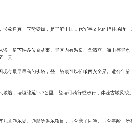
俑，形象逼真，气势磅礴，是了解中国古代军事文化的绝佳场所。
沐浴，留下许多传奇故事。景区内有温泉、华清宫、骊山等景点
至一天
国现存最早最高的佛塔，登上塔顶可以俯瞰西安全景。适合年龄
城墙，墙垣绵延13.7公里，登墙可骑行或步行，体验古城风貌
有儿童游乐场、游船等娱乐项目，适合亲子同游。适合年龄：所