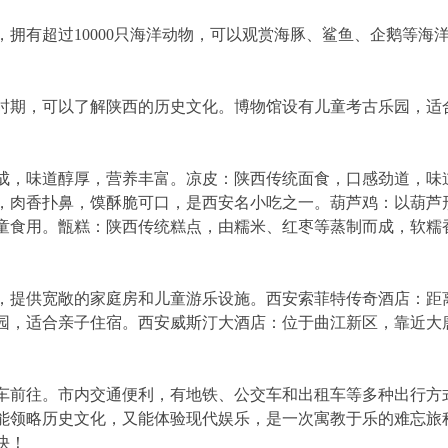
拥有超过10000只海洋动物，可以观赏海豚、鲨鱼、企鹅等海
时期，可以了解陕西的历史文化。博物馆设有儿童考古乐园，适
成，味道醇厚，营养丰富。凉皮：陕西传统面食，口感劲道，味
，肉香扑鼻，馍酥脆可口，是西安名小吃之一。葫芦鸡：以葫芦
童食用。甑糕：陕西传统糕点，由糯米、红枣等蒸制而成，软糯
，提供宽敞的家庭房和儿童游乐设施。西安索菲特传奇酒店：距
园，适合亲子住宿。西安威斯汀大酒店：位于曲江新区，靠近大
租车前往。市内交通便利，有地铁、公交车和出租车等多种出行方
能领略历史文化，又能体验现代娱乐，是一次寓教于乐的难忘旅
快！