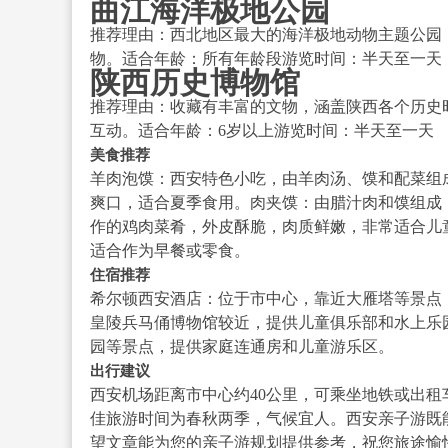
曲江海洋极地公园
推荐理由：西北地区最大的海洋极地动物主题公园，
物。适合年龄：所有年龄段游览时间：半天至一天
陕西历史博物馆
推荐理由：收藏有丰富的文物，涵盖陕西各个历史
互动。适合年龄：6岁以上游览时间：半天至一天
美食推荐
羊肉泡馍：西安特色小吃，由羊肉汤、馍和配菜组
爽口，适合夏季食用。肉夹馍：由腊汁肉和馍组成
作的鸡肉菜肴，外皮酥脆，肉质鲜嫩，非常适合儿
适合作为早餐或零食。
住宿推荐
希尔顿西安酒店：位于市中心，靠近大雁塔等景点
皇陵兵马俑博物馆较近，提供儿童俱乐部和水上乐
园等景点，提供家庭连通房和儿童游乐区。
出行建议
西安机场距离市中心约40公里，可乘坐地铁或出
佳旅游时间为春秋两季，气候宜人。西安亲子游既
望文章能为您的亲子游规划提供参考，祝您旅途愉