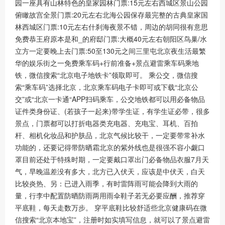
园一座具有山林特色的皇家园林门票:15元左右西城区景山公园
俯瞰故宫全景门票:20元左右北海公园保存最完整的古典皇家国
林西城区门票:10元左右什刹海夜景不错，周边的胡同很有意思
免费恭王府原本是和_的府邸门票:大概40元左右朝阳区鸟巢/水
立方一定要晚上去门票:50至130元之间三里屯北京夜生活最繁
华的娱乐街之一免费乘车码+行前准备+景点避雷乘车码乘地
铁，微信搜索“北京电子地铁卡”领取即可。 乘公交，微信搜
索“乘车码”选择北京，北京乘车码电子卡即可或下载“北京公
交”或“北京一卡通“APP扫码乘车，公交地铁都可以用必备物品
证件类身份证、(若孩子一起来)带学生证，有学生证必带，很多
景点，门票都可以打折电器类充电器、充电宝、耳机、百拍
杆、相机化妆品和护肤品，北京气候比较干，一定要带常补水
功能的，还要记得带防晒霜北京的紫外线也是很强不容小觑口
罩目前还处于特殊时期，一定要戴口罩出门必备物品衣服7月天
气，早晚温差没有多大，北方已入伏天，应该是中伏天，白天
比较炎热、另：已进入雨季，有时雷阵雨可能会降到大雨的
量，行李中配置防晒防雨两用雨伞鞋子若无必要应酬，推荐穿
平底鞋，每天走数万步。 穿平底鞋比较舒适些北京健康码在微
信搜索“北京本地宝”，注册时如实填写信息，就可以了景点避雷