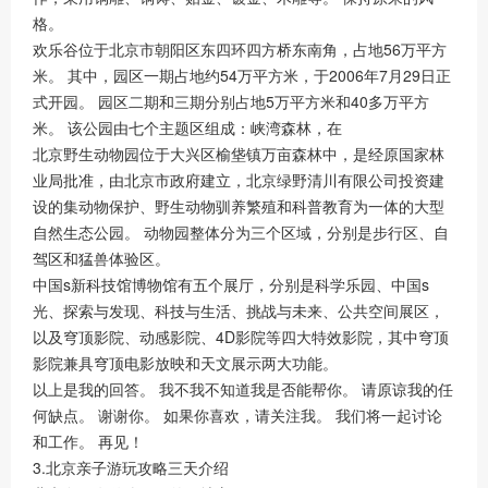
格。
欢乐谷位于北京市朝阳区东四环四方桥东南角，占地56万平方
米。 其中，园区一期占地约54万平方米，于2006年7月29日正
式开园。 园区二期和三期分别占地5万平方米和40多万平方
米。 该公园由七个主题区组成：峡湾森林，在
北京野生动物园位于大兴区榆垡镇万亩森林中，是经原国家林
业局批准，由北京市政府建立，北京绿野清川有限公司投资建
设的集动物保护、野生动物驯养繁殖和科普教育为一体的大型
自然生态公园。 动物园整体分为三个区域，分别是步行区、自
驾区和猛兽体验区。
中国s新科技馆博物馆有五个展厅，分别是科学乐园、中国s
光、探索与发现、科技与生活、挑战与未来、公共空间展区，
以及穹顶影院、动感影院、4D影院等四大特效影院，其中穹顶
影院兼具穹顶电影放映和天文展示两大功能。
以上是我的回答。 我不我不知道我是否能帮你。 请原谅我的任
何缺点。 谢谢你。 如果你喜欢，请关注我。 我们将一起讨论
和工作。 再见！
3.北京亲子游玩攻略三天介绍