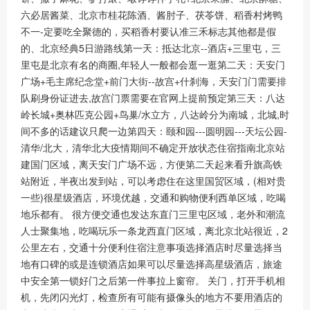
六必居酱菜、北京市桂花陈酒、酱肘子、茯苓饼、稻香村烤鸭
不一-定要吃全聚德的，买稻香村要认准三禾标志其他都是假
的、北京经典5日游路线第一天：抵达北京--酒店+三里屯，三
里屯是北京有名的商圈,年轻人一般都会逛一逛第二天：天安门
广场+毛主席纪念堂+前门大街--故宫+什刹海，天安门门需要排
队刷身份证进去,故宫门票需要在官网上提前预定第三天：八达
岭长城+奥林匹克公园+鸟巢/水立方，八达岭分为南城，北城,时
间不多的话建议只爬一边第四天：颐和园---圆明园---天坛公园-
清华/北大，清华北大疫情期间不确定开放状态住宿指南北京站
建国门区域，离天安门广场不远，方便第二天起来看升旗高铁
站附近，半夜出发到站，可以考虑住在这里国贸区域，(相对贵
一些)很星级酒店，环境优越，交通和购物便利西单区域，吃喝
地乐都有。 很方便交通也发达东直门三里屯区域，老外和潮流
人士聚集地，吃喝玩乐一条龙西直门区域，离北京北站很近，2
公里左右，交通十分便利住宿注意事项选择酒店时尽量选择当
地有口碑的或是连锁酒店如果可以尽量选择高星级酒店，旅途
中安全第一锁好门之后第一件事拉上窗帘。 关门，打开手机相
机，先闭闪光灯，检查所有可能有摄像头的地方不要用酒店的