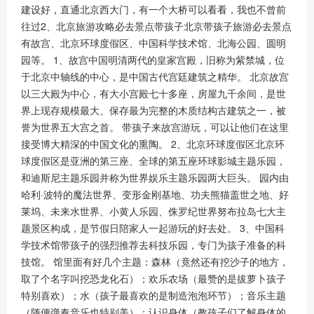
建设好，直通北京西大门，有一个大桥可以看看，我也不曾前
往过2、北京旅游攻略必去景点带孩子北京带孩子旅游必去景点
有故宫、北京环球度假区、中国科学技术馆、北海公园、圆明
园等。 1、故宫中国明清两代的皇家宫殿，旧称为紫禁城，位
于北京中轴线的中心，是中国古代宫廷建筑之精华。 北京故宫
以三大殿为中心，有大小宫殿七十多座，房屋九千余间，是世
界上现存规模最大、保存最为完整的木质结构古建筑之一，被
誉为世界五大宫之首。 带孩子来故宫游玩，可以让他们在这里
接受博大精深的中国文化的熏陶。 2、北京环球度假区北京环
球度假区是亚洲的第三座、全球的第五座环球影城主题乐园，
和迪斯尼主题乐园并称为世界娱乐主题乐园两大巨头。 园内由
哈利·波特的魔法世界、变形金刚基地、功夫熊猫盖世之地、好
莱坞、未来水世界、小黄人乐园、侏罗纪世界努布拉岛七大主
题景区构成，是节假日陪家人一起游玩的好去处。 3、中国科
学技术馆带孩子的强烈推荐去科技乐园，专门为孩子准备的科
技馆。 馆里面有好几个主题：森林（竟然还有挖沙子的地方，
取了个名字叫挖恐龙化石）；欢乐农场（最赞的是拔萝卜孩子
特别喜欢）；水（孩子最喜欢的是制造泡泡环节）；音乐主题
（随便弹奏音乐也特别美）；认识身体（教孩子们了解身体的