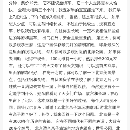
分钟，票价12元。 它不建议坐缆车。 它一个人走路更令人愉
快。 全程大概两三个小时，我五岁半的宝宝能走下来。 我们早
上7点到达，下午2点或3点回来。 当然，还是有很多人。 如果
想人少点，可以去慕田峪长城。 不过由于比较远，没有直通
车，所以我们没有考虑。 而且你去长城，一定不要相信那些路
边的导游和黑车。 出门在外，安全是最重要的。 第五天，你可
以参观恭王府，这是中国保存最完好的清朝宫殿。 印象最深的
是里面的祝福人物。 然后你可以参观附近的北海公园。 如果你
去划船，记得带现金。 100元维持一小时，然后押金300元左
右。 还可以带宝宝去天文馆了解天文知识，可以提前买戏票。
里面的解释很好。 在离开之前，你可以了解一下北京美国景
点，包括住宿和食物。 自从国庆节在学校了解了北京之后，伊
娃就一直渴望去首都一游，并最终如愿以偿。 虽然她没有不一
定能学到什么，她亲眼看到了天安门广场、故宫和长城，在心
里留下了记忆，这本身就是一个美好的过程。 每个人s情况不
同，回答仅供参考，谢谢！2.北京亲子游玩攻略3日游北京哪里
有亲子游？好了，各位，我来回答一下这个问题。 北京是一座
有3000多年历史的古都。 它在不同朝代有不同的称谓，大致有
20多个绰号。 北京适合亲子旅游的地方也很多：世界公园、北