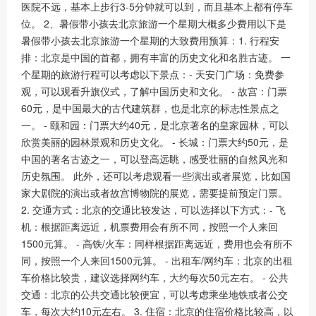
医院不远，基本上步行3-5分钟就可以到，而且基本上都有停车
位。 2、暑假带小孩去北京旅游一个星期大概多少费用以下是
暑假带小孩去北京旅游一个星期的大致费用预算：1. 行程安
排：北京是中国的首都，拥有丰富的历史文化和名胜古迹。 一
个星期的旅游行程可以考虑以下景点：- 天安门广场：免费参
观，可以观看升旗仪式，了解中国历史和文化。 - 故宫：门票
60元，是中国最大的古代建筑群，也是北京的标志性景点之
一。 - 颐和园：门票大约40元，是北京著名的皇家园林，可以
欣赏美丽的园林景观和历史文化。 - 长城：门票大约50元，是
中国的著名古迹之一，可以登高远眺，感受壮丽的自然风光和
历史氛围。 此外，还可以考虑观看一些演出或者展览，比如国
家大剧院的演出或者故宫博物院的展览，需要提前预定门票。
2. 交通方式：北京的交通比较发达，可以选择以下方式：- 飞
机：根据距离远近，机票费用会有所不同，按照一个人来回
1500元算。 - 高铁/火车：同样根据距离远近，费用也会有所不
同，按照一个人来回1500元算。 - 出租车/网约车：北京的出租
车价格比较贵，建议选择网约车，大约每次50元左右。 - 公共
交通：北京的公共交通比较便宜，可以考虑乘坐地铁或者公交
车，每次大约10元左右。 3. 住宿：北京的住宿价格比较高，以