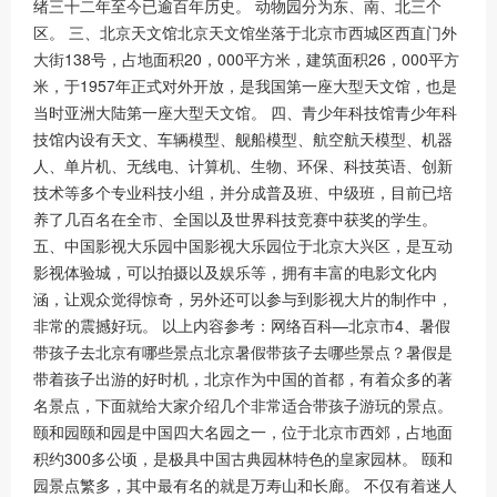
绪三十二年至今已逾百年历史。 动物园分为东、南、北三个
区。 三、北京天文馆北京天文馆坐落于北京市西城区西直门外
大街138号，占地面积20，000平方米，建筑面积26，000平方
米，于1957年正式对外开放，是我国第一座大型天文馆，也是
当时亚洲大陆第一座大型天文馆。 四、青少年科技馆青少年科
技馆内设有天文、车辆模型、舰船模型、航空航天模型、机器
人、单片机、无线电、计算机、生物、环保、科技英语、创新
技术等多个专业科技小组，并分成普及班、中级班，目前已培
养了几百名在全市、全国以及世界科技竞赛中获奖的学生。
五、中国影视大乐园中国影视大乐园位于北京大兴区，是互动
影视体验城，可以拍摄以及娱乐等，拥有丰富的电影文化内
涵，让观众觉得惊奇，另外还可以参与到影视大片的制作中，
非常的震撼好玩。 以上内容参考：网络百科—北京市4、暑假
带孩子去北京有哪些景点北京暑假带孩子去哪些景点？暑假是
带着孩子出游的好时机，北京作为中国的首都，有着众多的著
名景点，下面就给大家介绍几个非常适合带孩子游玩的景点。
颐和园颐和园是中国四大名园之一，位于北京市西郊，占地面
积约300多公顷，是极具中国古典园林特色的皇家园林。 颐和
园景点繁多，其中最有名的就是万寿山和长廊。 不仅有着迷人