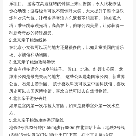
乐项目。 游客在高速旋转的钟摆上来回摇摆，令人眼花缭乱，
惊心动魄；游客经常可以不禁惊呼大笑，大大提升了整个游乐
场的欢乐气氛，让很多游客流连忘返我不想离开。 跳伞观光
塔：乘坐跳伞观光塔，高高在上，俯瞰公园美景，让你获得一
种新奇奇妙的特殊感受。
2.北京亲子旅游线路
在北京小女孩可以玩的地方还是很多的，比如儿童美国的游乐
场、水族馆和动物园。
3.北京亲子旅游攻略游玩
北京有很多适合7-8岁的孩子。 景山、北海、红领巾公园、龙
潭湖公园是最先去玩的地方。 这些公园是老国家公园、新世界
公园、石景山游乐园。 孩子喜欢科技可以去中国科技馆，喜欢
历史可以去国家博物馆，喜欢自然可以去自然博物馆。
4.北京亲子游好去处
如果是室内第一次考拉大冒险，如果是夏季室外第一次水立
方。
5.北京亲子旅游攻略游玩路线
地铁2号线23分钟|7.5km|步行680m在北京站上车；地铁2号线
(内环)6号站复兴门站(西北出口)下车，在北京儿童s医院。