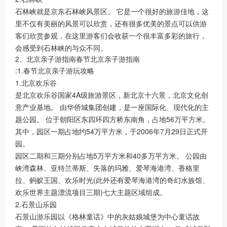
石林峡就是京东石林峡风景区。 它是一个很好的旅游佳地，这
里不仅有美丽的风景可以欣赏，还有很多优美的景点可以供游
客们欣赏参观，在这里游客们会收获一个很丰富多彩的旅行，
会感受到石林峡的与众不同。
2、北京亲子游指南春节北京亲子游指南
:1.春节北京亲子游玩攻略
1.北京欢乐谷
是北京欢乐谷国家4A级旅游景区，新北京十六景，北京文化创
意产业基地。 由华侨城集团创建，是一座国际化、现代化的主
题公园。 位于朝阳区东四环四方桥东南角，占地56万平方米。
其中，园区一期占地约54万平方米，于2006年7月29日正式开
园。
园区二期和三期分别占地5万平方米和40多万平方米。 公园由
峡湾森林、亚特兰蒂斯、失落的玛雅、爱琴海港湾、香格里
拉、蚂蚁王国、欢乐时光(此外还有爱琴海港湾的奇幻水族馆、
欢乐世界主题漂流项目三期)七大主题区域组成。
2.石景山乐园
石景山游乐园以《格林童话》中的灰姑娘城堡为中心童话故