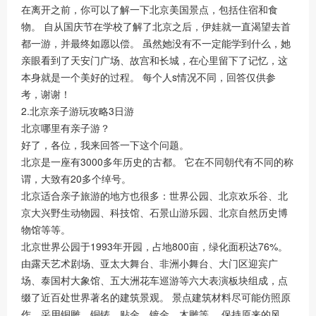
在离开之前，你可以了解一下北京美国景点，包括住宿和食
物。 自从国庆节在学校了解了北京之后，伊娃就一直渴望去首
都一游，并最终如愿以偿。 虽然她没有不一定能学到什么，她
亲眼看到了天安门广场、故宫和长城，在心里留下了记忆，这
本身就是一个美好的过程。 每个人s情况不同，回答仅供参
考，谢谢！
2.北京亲子游玩攻略3日游
北京哪里有亲子游？
好了，各位，我来回答一下这个问题。
北京是一座有3000多年历史的古都。 它在不同朝代有不同的称
谓，大致有20多个绰号。
北京适合亲子旅游的地方也很多：世界公园、北京欢乐谷、北
京大兴野生动物园、科技馆、石景山游乐园、北京自然历史博
物馆等等。
北京世界公园于1993年开园，占地800亩，绿化面积达76%。
由露天艺术剧场、亚太大舞台、非洲小舞台、大门区迎宾广
场、泰国村大象馆、五大洲花车巡游等六大表演板块组成，点
缀了近百处世界著名的建筑景观。 景点建筑材料尽可能仿照原
作，采用铜雕、铜铸、贴金、镀金、木雕等。 保持原来的风