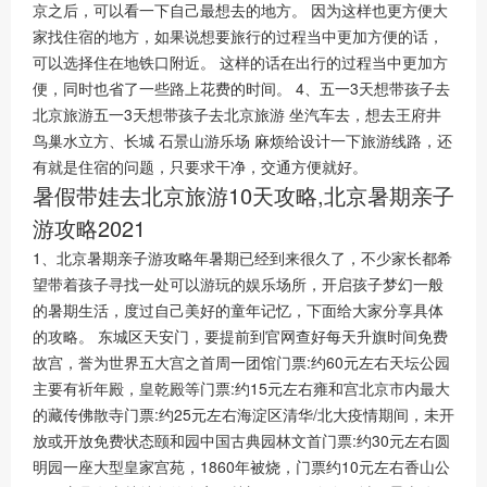
京之后，可以看一下自己最想去的地方。 因为这样也更方便大
家找住宿的地方，如果说想要旅行的过程当中更加方便的话，
可以选择住在地铁口附近。 这样的话在出行的过程当中更加方
便，同时也省了一些路上花费的时间。 4、五一3天想带孩子去
北京旅游五一3天想带孩子去北京旅游 坐汽车去，想去王府井
鸟巢水立方、长城 石景山游乐场 麻烦给设计一下旅游线路，还
有就是住宿的问题，只要求干净，交通方便就好。
暑假带娃去北京旅游10天攻略,北京暑期亲子
游攻略2021
1、北京暑期亲子游攻略年暑期已经到来很久了，不少家长都希
望带着孩子寻找一处可以游玩的娱乐场所，开启孩子梦幻一般
的暑期生活，度过自己美好的童年记忆，下面给大家分享具体
的攻略。 东城区天安门，要提前到官网查好每天升旗时间免费
故宫，誉为世界五大宫之首周一团馆门票:约60元左右天坛公园
主要有祈年殿，皇乾殿等门票:约15元左右雍和宫北京市内最大
的藏传佛散寺门票:约25元左右海淀区清华/北大疫情期间，未开
放或开放免费状态颐和园中国古典园林文首门票:约30元左右圆
明园一座大型皇家宫苑，1860年被烧，门票约10元左右香山公