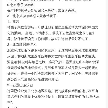
6.北京亲子游攻略
你可以带孩子去动物园和水族馆，亲近大自然。
3、北京旅游攻略必去景点带孩子
1、故宫
带孩子来故宫游玩，可以让他们在这里接受博大精深的中国文
化的熏陶。 当然，作为家长，带孩子去故宫游玩之前，能引
导、陪伴孩子读完《你好啊，故宫》这套书最好不过了。
2、北京环球度假区
北京环球度假区是亚洲的第三座、全球的第五座环球影城主题
乐园，和迪斯尼主题乐园并称为世界娱乐主题乐园两大巨头。
涵盖哈利·波特与禁忌之旅、庙马飞行、霸天虎过山车等37处骑
乘娱乐设施及地标景点，是节假日陪家人或是爱人一起游玩的
好去处，也是一个以全新精选景区为主打，网罗全世界环球主
题公园人气最高的娱乐设施和景点。
3、石景山游乐园
这里已经成为了北京地区家喻户晓的娱乐休闲目的地，在富有
童话色彩的世界中体验独特魅力，简直就是孩子们的“快乐大本
营”。