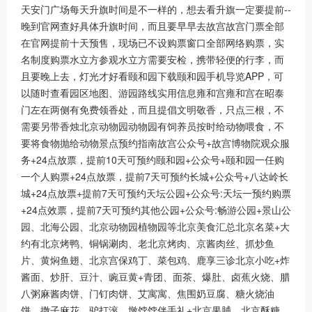
天安门广场每天升旗时间是不一样的，想去看升旗一定要提前--
晚到官网查好具体升旗时间，而且要早早去故宫故宫门票全部
在官网提前十天预售，现场已不设购票窗口全部网络购票，实
名制度购票水立方参观水立方需要安检，携带轻便的行李，而
且要晚上去，灯光才好看颐和园下载颐和园手机导览APP，可
以随时查看园区地图、游园路线实用信息雍和宫雍和宫在昭泰
门左在两侧有免费领香处，而且提倡文明敬香，只点三根，不
需要另带香烛北京动物园动物园有饲养员按时给动物喂食，不
要将食物抛给动物景点预约指南故宫公众号+故宫博物院观众服
务+24点放票，提前10天可预约颐和园+公众号+颐和园一任购
一个人购票+24点放票，提前7天可预约长城+公众号+八达岭长
城+24点放票+提前7天可预约天坛公园+公众号:天坛一预约购票
+24点效票，提前7天可预约其他公园+公众号:畅游公园+景山公
园、北海公园、北京动物园植物园等北京美食汇总北京名菜+大
约有北京烤鸭、铜锅涮肉、老北京烤肉、京酱肉丝、抓炒鱼
片、黄焖鱼翅、北京宫保鸡丁、菜包鸡、鹿享三诊北京小吃+炸
酱面、炒肝、豆汁、豌豆黄+青团、面茶、爆肚、卤蕉火烧、腊
八粥麻酱肉饼、门钉肉饼、艾寓寓、焦围奶豆腐、糖火烧油
饼、撒子麻花、驴打滚、墩饽饽伴手礼+北京果脯、北京酥糖、