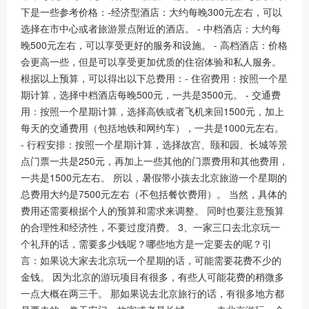
下是一些参考价格：-经济型酒店：大约每晚300元左右，可以
选择在市中心或者旅游景点附近的酒店。 - 中档酒店：大约每
晚500元左右，可以享受更好的服务和设施。 - 高档酒店：价格
会更高一些，但是可以享受更加优质的住宿体验和私人服务。
根据以上预算，可以得出以下总费用：- 住宿费用：按照一个星
期计算，选择中档酒店每晚500元，一共是3500元。 - 交通费
用：按照一个星期计算，选择高铁或者飞机来回1500元，加上
每天的交通费用（包括地铁和网约车），一共是1000元左右。
- 行程安排：按照一个星期计算，选择故宫、颐和园、长城等景
点门票一共是250元，再加上一些其他的门票费用和其他费用，
一共是1500元左右。 所以，暑假带小孩去北京旅游一个星期的
总费用大约是7500元左右（不包括餐饮费用）。 当然，具体的
费用还需要根据个人的预算和需求来调整。 同时也要注意预算
的合理性和经济性，不要过度消费。 3、一家三口去北京玩一
个礼拜的话，需要多少钱呢？哪些地方是一定要去的呢？引
言：如果说大家去北京玩一个星期的话，可能需要花费不少的
金钱。 因为北京的游玩项目有很多，有些人可能花费的稍微多
一点大概在两三千。 那如果说去北京旅行的话，有很多地方都