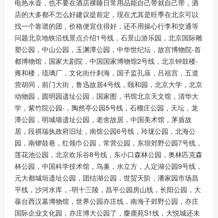
电热水壶，也不要在酒店裸睡日常用品能自己带就自己带，酒
店的大多都不怎么好建议提前定，现在尤其是旺季在北京可以
找一个靠谱的团，价格便宜住得好，还不用操心行李和交通等
问题北京地铁沿线景点介绍1号线，石景山游乐园，北京国际雕
塑公园，中山公园，玉渊潭公园，中华世纪坛，故宫博物院-首
都博物馆，国家大剧院，中国国家博物馆2号线，北京钟鼓楼-
雍和楼，琉璃厂，文化街什刹海，国子监孔庙，吕祖宫，五道
营胡同，前门大街，鲁迅故居4号线，颐和园，北京大学，北京
动物园，圆明园遗址公园，国家图，书馆北京天文馆，清华大
学，紫竹院公园-，陶然亭公园5号线，石榴庄公园，天坛，龙
潭公园，明城墙遗址公园，老舍故居，中国美术馆，茅盾故
居，段祺瑞执政府旧址，南馆公园6号线，玲珑公园，北海公
园，南锣鼓巷，红领巾公园，常营公园，东坝郊野公园7号线，
莲花池公园，北京欢乐谷8号线，东小口森林公园，奥林匹克森
林公园，中国科学技术馆，鸟巢，水立方，人定湖公园9号线，
元大都城垣遗址公园，团结湖公园，世贸天阶，潘家园市场昌
平线，沙河水库，-明十三陵，昌平公园房山线，长阳公园，大
葆台西汉墓博物馆，世界公园亦庄线，南海子郊野公园，亦庄
国际企业文化园，亦庄博大公园了，麋鹿苑S1线，大悦城还未