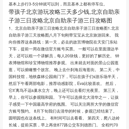
基本上步行3-5分钟就可以到，而且基本上都有停车位。
带孩子北京游玩攻略三天多少钱,北京自助亲
子游三日攻略北京自助亲子游三日攻略图
1、北京自助亲子游三日攻略北京自助亲子游三日攻略图1.北京
自助亲子游三天攻略图八月下旬刚带宝宝从北京旅游回来。 我
向你推荐这条路线：第一天，必去的故宫博物院在天安门东站
下车，提前一周在微信官方账号买票。 一般可以在里面溜达半
天，还可以租一个讲解员，每人20块钱，更好的了解历史。 钟
表博物馆和珍宝博物馆推荐参观。 出来就去对面的景山公园逛
逛，可以俯瞰整个故宫。 晚上去什刹海后海逛街。 第二天，中
国科技馆，地铁森林公园南门下，可以在孩子们s游乐场半天，
然后下午看两部电影，推荐动感影院，Eva比较喜欢。 然后，
它it’离鸟不远s巢水立方，晚上还可以去看灯光夜景。 第三天，
早上，你可以参观颐和园。 下午可以选择北大清华之一，让孩
子感受一下中国最高学府的氛围。 可以关注两所大学的微信官
方账号预约。 8月下旬我们去清华的时候，参观已经结束了。
圆明园也在这条线上。 有时间可以去看看。 第四天，爬八达岭
长城，提前买票，早上再坐877路公交车到德胜门。 全程约70