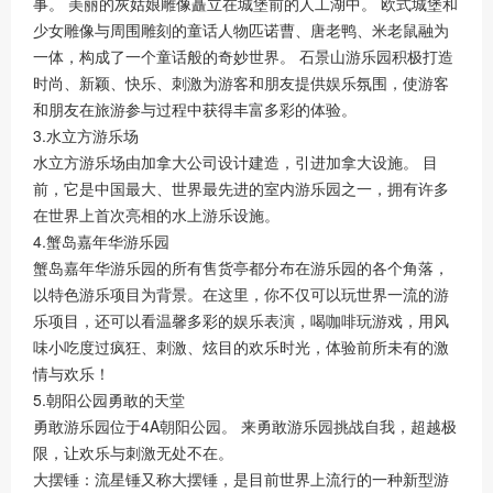
事。 美丽的灰姑娘雕像矗立在城堡前的人工湖中。 欧式城堡和
少女雕像与周围雕刻的童话人物匹诺曹、唐老鸭、米老鼠融为
一体，构成了一个童话般的奇妙世界。 石景山游乐园积极打造
时尚、新颖、快乐、刺激为游客和朋友提供娱乐氛围，使游客
和朋友在旅游参与过程中获得丰富多彩的体验。
3.水立方游乐场
水立方游乐场由加拿大公司设计建造，引进加拿大设施。 目
前，它是中国最大、世界最先进的室内游乐园之一，拥有许多
在世界上首次亮相的水上游乐设施。
4.蟹岛嘉年华游乐园
蟹岛嘉年华游乐园的所有售货亭都分布在游乐园的各个角落，
以特色游乐项目为背景。在这里，你不仅可以玩世界一流的游
乐项目，还可以看温馨多彩的娱乐表演，喝咖啡玩游戏，用风
味小吃度过疯狂、刺激、炫目的欢乐时光，体验前所未有的激
情与欢乐！
5.朝阳公园勇敢的天堂
勇敢游乐园位于4A朝阳公园。 来勇敢游乐园挑战自我，超越极
限，让欢乐与刺激无处不在。
大摆锤：流星锤又称大摆锤，是目前世界上流行的一种新型游