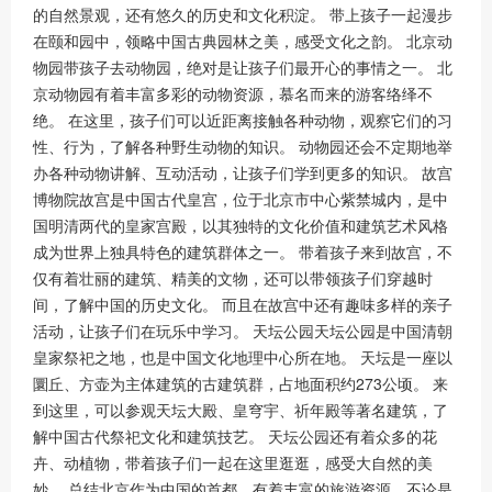
的自然景观，还有悠久的历史和文化积淀。 带上孩子一起漫步
在颐和园中，领略中国古典园林之美，感受文化之韵。 北京动
物园带孩子去动物园，绝对是让孩子们最开心的事情之一。 北
京动物园有着丰富多彩的动物资源，慕名而来的游客络绎不
绝。 在这里，孩子们可以近距离接触各种动物，观察它们的习
性、行为，了解各种野生动物的知识。 动物园还会不定期地举
办各种动物讲解、互动活动，让孩子们学到更多的知识。 故宫
博物院故宫是中国古代皇宫，位于北京市中心紫禁城内，是中
国明清两代的皇家宫殿，以其独特的文化价值和建筑艺术风格
成为世界上独具特色的建筑群体之一。 带着孩子来到故宫，不
仅有着壮丽的建筑、精美的文物，还可以带领孩子们穿越时
间，了解中国的历史文化。 而且在故宫中还有趣味多样的亲子
活动，让孩子们在玩乐中学习。 天坛公园天坛公园是中国清朝
皇家祭祀之地，也是中国文化地理中心所在地。 天坛是一座以
圜丘、方壶为主体建筑的古建筑群，占地面积约273公顷。 来
到这里，可以参观天坛大殿、皇穹宇、祈年殿等著名建筑，了
解中国古代祭祀文化和建筑技艺。 天坛公园还有着众多的花
卉、动植物，带着孩子们一起在这里逛逛，感受大自然的美
妙。 总结北京作为中国的首都，有着丰富的旅游资源，不论是