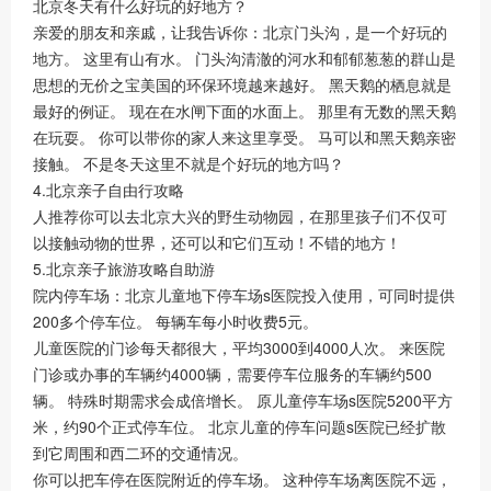
北京冬天有什么好玩的好地方？
亲爱的朋友和亲戚，让我告诉你：北京门头沟，是一个好玩的
地方。 这里有山有水。 门头沟清澈的河水和郁郁葱葱的群山是
思想的无价之宝美国的环保环境越来越好。 黑天鹅的栖息就是
最好的例证。 现在在水闸下面的水面上。 那里有无数的黑天鹅
在玩耍。 你可以带你的家人来这里享受。 马可以和黑天鹅亲密
接触。 不是冬天这里不就是个好玩的地方吗？
4.北京亲子自由行攻略
人推荐你可以去北京大兴的野生动物园，在那里孩子们不仅可
以接触动物的世界，还可以和它们互动！不错的地方！
5.北京亲子旅游攻略自助游
院内停车场：北京儿童地下停车场s医院投入使用，可同时提供
200多个停车位。 每辆车每小时收费5元。
儿童医院的门诊每天都很大，平均3000到4000人次。 来医院
门诊或办事的车辆约4000辆，需要停车位服务的车辆约500
辆。 特殊时期需求会成倍增长。 原儿童停车场s医院5200平方
米，约90个正式停车位。 北京儿童的停车问题s医院已经扩散
到它周围和西二环的交通情况。
你可以把车停在医院附近的停车场。 这种停车场离医院不远，