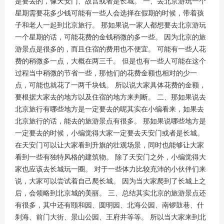
是要去的，像天安门、故宫或者是长城。 一、去北京游玩一个
星期需要花多少钱可能有一些人会选择在假期的时候，带着孩
子和老人一起到北京旅行。 那如果说一家人都想要去北京游玩
一个星期的话，可能花费的金钱稍微的多一些。 因为北京的旅
游景点是很多的，而且住宿的费用也不便宜。 可能有一些人花
费的稍微多一点，大概在两三千。 但是也有一些人可能在这个
过程当中稍微的节省一些，那他们的花费金额也相对的少一
点，可能也就花了一两千块钱。 所以说大家具体花费的金额，
要根据大家去的地方以及住宿的地方来判断。 二、那如果说去
北京旅行有哪些地方是一定要去的呢其实在小编看来，如果去
北京旅行的话，能去的旅游景点有很多。 那如果说哪些地方是
一定要去的时候，小编觉得大家一定要去天安门或者是长城。
在天安门可以让大家看到升旗的壮观场景，同时也能够让大家
看到一些有独特风格的建筑物。 除了天安门之外，小编觉得大
家也应该去长城玩一圈。 对于一些体力比较充沛的小伙伴们来
说，大家可以尝试着自己爬长城。 因为当大家爬到了长城上之
后，会领略到北京城的美丽。 三、总结其实北京的旅游景点还
有很多，其中还有颐和园、圆明园、北海公园、南锣鼓巷、什
刹海、前门大街、景山公园、王府井等等。 所以当大家来到北