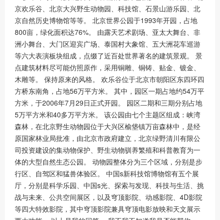
京欢乐谷、北京大兴野生动物园、科技馆、石景山游乐园、北
京自然历史博物馆等等。 北京世界公园于1993年开园，占地
800亩，绿化面积达76%。 由露天艺术剧场、亚太大舞台、非
洲小舞台、大门区迎宾广场、泰国村大象馆、五大洲花车巡游
等六大表演板块组成，点缀了近百处世界著名的建筑景观。 景
点建筑材料尽可能仿照原作，采用铜雕、铜铸、贴金、镀金、
木雕等。 保持原来的风格。 欢乐谷位于北京市朝阳区东四环四
方桥东南角，占地56万平方米。 其中，园区一期占地约54万平
方米，于2006年7月29日正式开园。 园区二期和三期分别占地
5万平方米和40多万平方米。 该公园由七个主题区组成：峡湾
森林，在北京野生动物园位于大兴区榆垡镇万亩森林中，是经
原国家林业局批准，由北京市政府建立，北京绿野清川有限公
司投资建设的集动物保护、野生动物驯养繁殖和科普教育为一
体的大型自然生态公园。 动物园整体分为三个区域，分别是步
行区、自驾区和猛兽体验区。 中国s新科技馆博物馆有五个展
厅，分别是科学乐园、中国s光、探索与发现、科技与生活、挑
战与未来、公共空间展区，以及穹顶影院、动感影院、4D影院
等四大特效影院，其中穹顶影院兼具穹顶电影放映和天文展示