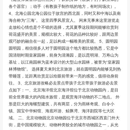
各个器官）；动手（有教孩子制作纸的地方，有时间场次）。
4、北海公园北海公园位于故宫的西北面，同时又和中海以及南
海合称为“三海”。 这里四季风景宜人。 闲来无事来这里游览走
走放松心情也是个不错的选择，尤其夏季这段期间能够欣赏到
荷花盛开的美景，规模比较大，荷花的品种比较好，跟周边景
观巧妙的融合在一起，足以构成一幅唯美的景观。 5、圆明园
圆明园，相信很多人对于圆明园这个地方都比较熟悉，它是中
国清朝时期皇家园林，前身为清漪园，是以昆明湖、万寿山为
基址，以江南园林为蓝本设计的大型山水园林，被誉为“皇家园
林博物馆”。 选择夏天来到北京旅游，就在圆明园内能够见到热
带睡莲，近距离欣赏足以给眼前带来一亮的感觉，值得动身前
往。 3、北京旅游攻略必去景点带孩子北京带孩子旅游必去景
点如下：一、北京海洋馆北京海洋馆位于北京动物园内，是目
前全世界最大的内陆水族馆，是观赏海洋动物的不二地点。 外
形是巨大的海螺型建筑，共有两层，分为雨林奇观、白令小
镇、国宝中华鲟馆、海底环游、鲸豚湾、海洋剧院等七大区
域。 二、北京动物园北京动物园位于北京市西城区西直门外大
街，是中国规模较大、动物种类较全的城市动物园之一，从光