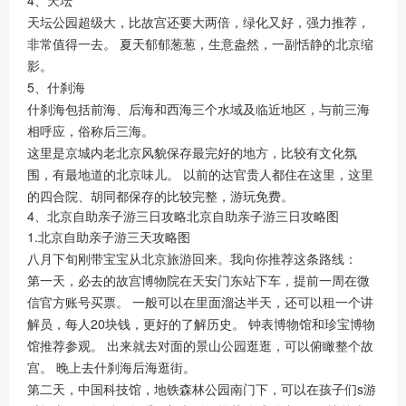
4、天坛
天坛公园超级大，比故宫还要大两倍，绿化又好，强力推荐，
非常值得一去。 夏天郁郁葱葱，生意盎然，一副恬静的北京缩
影。
5、什刹海
什刹海包括前海、后海和西海三个水域及临近地区，与前三海
相呼应，俗称后三海。
这里是京城内老北京风貌保存最完好的地方，比较有文化氛
围，有最地道的北京味儿。 以前的达官贵人都住在这里，这里
的四合院、胡同都保存的比较完整，游玩免费。
4、北京自助亲子游三日攻略北京自助亲子游三日攻略图
1.北京自助亲子游三天攻略图
八月下旬刚带宝宝从北京旅游回来。我向你推荐这条路线：
第一天，必去的故宫博物院在天安门东站下车，提前一周在微
信官方账号买票。 一般可以在里面溜达半天，还可以租一个讲
解员，每人20块钱，更好的了解历史。 钟表博物馆和珍宝博物
馆推荐参观。 出来就去对面的景山公园逛逛，可以俯瞰整个故
宫。 晚上去什刹海后海逛街。
第二天，中国科技馆，地铁森林公园南门下，可以在孩子们s游