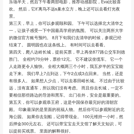
乐场半天，然后下午看两部电影，推荐动感影院，Eva比较喜
欢。 然后，它it’离鸟不远s巢水立方，晚上还可以去看灯光夜
景。
第三天，早上，你可以参观颐和园。 下午可以选择北大清华之
一，让孩子感受一下中国最高学府的氛围。 可以关注两所大学
的微信官方账号预约。 8月下旬我们去清华的时候，参观已经
结束了。 圆明园也在这条线上。 有时间可以去看看。
第四天，爬八达岭长城，提前买票，早上再坐877路公交车到德
胜门。 全程约70分钟，票价12元。 它不建议坐缆车。 它一个
人走路更令人愉快。 全程大概两三个小时，我五岁半的宝宝能
走下来。 我们早上7点到达，下午2点或3点回来。 当然，还是
有很多人。 如果想人少点，可以去慕田峪长城。 不过由于比较
远，没有直通车，所以我们没有考虑。 而且你去长城，一定不
要相信那些路边的导游和黑车。 出门在外，安全是最重要的。
第五天，你可以参观恭王府，这是中国保存最完好的清朝宫
殿。 印象最深的是里面的祝福人物。 然后你可以参观附近的北
海公园。 如果你去划船，记得带现金。 100元维持一小时，然
后押金300元左右。 还可以带宝宝去天文馆了解天文知识，可
以提前买戏票。 里面的解释很好。