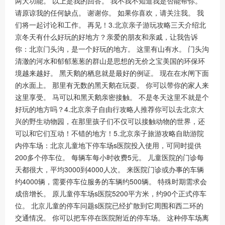
两大功能。 以上是我的回答。 我不我不知道我是否能帮你。
请原谅我的任何缺点。 谢谢你。 如果你喜欢，请关注我。 我
们将一起讨论和工作。 再见！3.北京亲子游玩攻略三天介绍北
京冬天有什么好玩的好地方？亲爱的朋友和亲戚，让我告诉
你：北京门头沟，是一个好玩的地方。 这里有山有水。 门头沟
清澈的河水和郁郁葱葱的群山是思想的无价之宝美国的环保环
境越来越好。 黑天鹅的栖息就是最好的例证。 现在在水闸下面
的水面上。 那里有无数的黑天鹅在玩耍。 你可以带你的家人来
这里享受。 马可以和黑天鹅亲密接触。 不是冬天这里不就是个
好玩的地方吗？4.北京亲子自由行攻略人推荐你可以去北京大
兴的野生动物园，在那里孩子们不仅可以接触动物的世界，还
可以和它们互动！不错的地方！5.北京亲子旅游攻略自助游院
内停车场：北京儿童地下停车场s医院投入使用，可同时提供
200多个停车位。 每辆车每小时收费5元。 儿童医院的门诊每
天都很大，平均3000到4000人次。 来医院门诊或办事的车辆
约4000辆，需要停车位服务的车辆约500辆。 特殊时期需求会
成倍增长。 原儿童停车场s医院5200平方米，约90个正式停车
位。 北京儿童的停车问题s医院已经扩散到它周围和西二环的
交通情况。 你可以把车停在医院附近的停车场。 这种停车场离