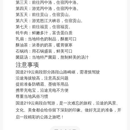
第三天：前往丙中洛，住宿丙中洛。
第四天：游览丙中洛，住宿丙中洛。
第五天：前往贡山，住宿贡山。
第六天：游览怒江大峡谷，住宿贡山。
第七天：前往福贡，住宿福贡。
牦牛肉：鲜嫩多汁，富含蛋白质
乳扇：当地特色奶制品，酥脆可口
酥油茶：浓香的奶茶，暖胃驱寒
石锅鸡：用石锅盛装，鲜美可口
菌菇汤：当地特产菌菇，熬制鲜美的汤汁
注意事项
国道219云南段部分路段山路崎岖，需谨慎驾驶
沿途海拔较高，注意高反问题
提前准备防晒霜、墨镜等用品
携带充电宝，沿途充电不方便
尊重当地风俗习惯
国道219云南段自驾游，是一次难忘的旅程，沿途的风景、
文化、美食都会给你留下深刻的印象。做好充足的准备，开
启一段精彩的公路之旅吧！