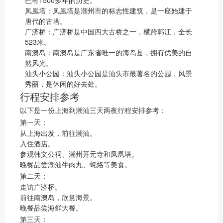
已有1500多年的历史。
凤凰塔：凤凰塔是潮州市的标志性建筑，是一座始建于
唐代的古塔。
广济桥：广济桥是中国四大古桥之一，横跨韩江，全长
523米。
南澳岛：南澳岛是广东省唯一的海岛县，拥有优美的自
然风光。
汕头小公园：汕头小公园是汕头市最著名的公园，风景
秀丽，是休闲的好去处。
行程安排参考
以下是一份上海到潮汕三天两夜行程安排参考：
第一天：
从上海出发，前往潮汕。
入住酒店。
参观韩文公祠、潮州开元寺和凤凰塔。
晚餐品尝潮汕牛肉丸、蚝烙等美食。
第二天：
走访广济桥。
前往南澳岛，欣赏海景。
晚餐品尝海鲜大餐。
第三天：