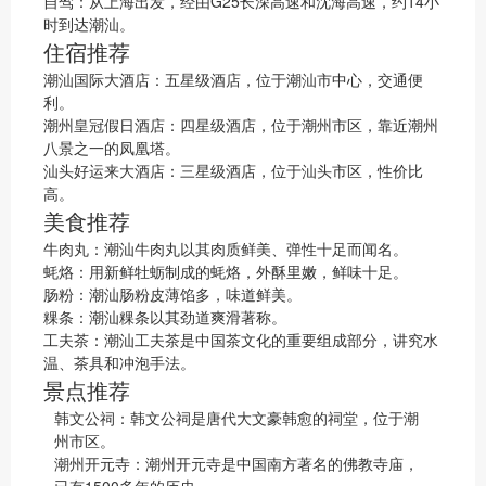
自驾：从上海出发，经由G25长深高速和沈海高速，约14小
时到达潮汕。
住宿推荐
潮汕国际大酒店：五星级酒店，位于潮汕市中心，交通便
利。
潮州皇冠假日酒店：四星级酒店，位于潮州市区，靠近潮州
八景之一的凤凰塔。
汕头好运来大酒店：三星级酒店，位于汕头市区，性价比
高。
美食推荐
牛肉丸：潮汕牛肉丸以其肉质鲜美、弹性十足而闻名。
蚝烙：用新鲜牡蛎制成的蚝烙，外酥里嫩，鲜味十足。
肠粉：潮汕肠粉皮薄馅多，味道鲜美。
粿条：潮汕粿条以其劲道爽滑著称。
工夫茶：潮汕工夫茶是中国茶文化的重要组成部分，讲究水
温、茶具和冲泡手法。
景点推荐
韩文公祠：韩文公祠是唐代大文豪韩愈的祠堂，位于潮
州市区。
潮州开元寺：潮州开元寺是中国南方著名的佛教寺庙，