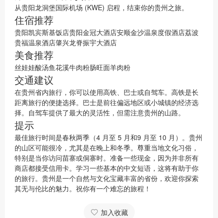
从贵阳龙洞堡国际机场 (KWE) 启程，结束你的贵州之旅。
住宿推荐
贵阳凯宾斯基饭店贵阳金冠大酒店安顺金沙温泉度假酒店荔波
贵福温泉酒店肇兴龙脊振宇大酒店
美食推荐
丝娃娃酸汤鱼花溪牛肉粉肠旺面羊肉粉
交通建议
在贵州省内旅行，你可以使用高铁、巴士或自驾车。高铁是长
距离旅行的便捷选择。巴士是前往偏远地区或小城镇的经济选
择。自驾车提供了最大的灵活性，但需注意贵州的山路。
提示
最佳旅行时间是春秋两季（4 月至 5 月和9 月至 10 月）。贵州
的山区可能很冷，尤其是在晚上和冬季。尊重当地文化习俗，
特别是当你访问苗寨或侗寨时。准备一些现金，因为并非所有
商店都接受信用卡。学习一些基本的中文短语，这将有助于你
的旅行。贵州是一个自然与文化宝藏丰富的省份，欢迎你探索
其无与伦比的魅力。祝你有一个难忘的旅程！
加入收藏