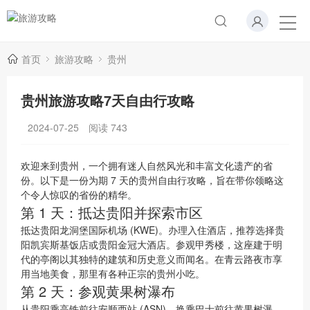
首页
旅游攻略
贵州
贵州旅游攻略7天自由行攻略
2024-07-25
阅读
743
欢迎来到贵州，一个拥有迷人自然风光和丰富文化遗产的省
份。以下是一份为期 7 天的贵州自由行攻略，旨在带你领略这
个令人惊叹的省份的精华。
第 1 天：抵达贵阳并探索市区
抵达贵阳龙洞堡国际机场 (KWE)。办理入住酒店，推荐选择贵
阳凯宾斯基饭店或贵阳金冠大酒店。参观甲秀楼，这座建于明
代的亭阁以其独特的建筑和历史意义而闻名。在青云路夜市享
用当地美食，那里有各种正宗的贵州小吃。
第 2 天：参观黄果树瀑布
从贵阳乘高铁前往安顺西站 (ASN)。换乘巴士前往黄果树瀑