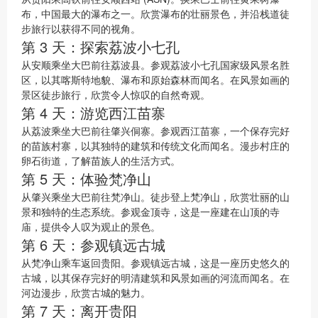
布，中国最大的瀑布之一。欣赏瀑布的壮丽景色，并沿栈道徒
步旅行以获得不同的视角。
第 3 天：探索荔波小七孔
从安顺乘坐大巴前往荔波县。参观荔波小七孔国家级风景名胜
区，以其喀斯特地貌、瀑布和原始森林而闻名。在风景如画的
景区徒步旅行，欣赏令人惊叹的自然奇观。
第 4 天：游览西江苗寨
从荔波乘坐大巴前往肇兴侗寨。参观西江苗寨，一个保存完好
的苗族村寨，以其独特的建筑和传统文化而闻名。漫步村庄的
卵石街道，了解苗族人的生活方式。
第 5 天：体验梵净山
从肇兴乘坐大巴前往梵净山。徒步登上梵净山，欣赏壮丽的山
景和独特的生态系统。参观金顶寺，这是一座建在山顶的寺
庙，提供令人叹为观止的景色。
第 6 天：参观镇远古城
从梵净山乘车返回贵阳。参观镇远古城，这是一座历史悠久的
古城，以其保存完好的明清建筑和风景如画的河流而闻名。在
河边漫步，欣赏古城的魅力。
第 7 天：离开贵阳