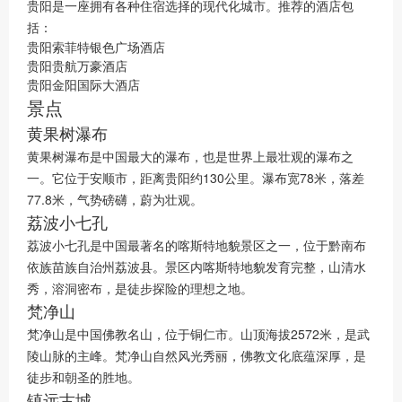
贵阳是一座拥有各种住宿选择的现代化城市。推荐的酒店包
括：
贵阳索菲特银色广场酒店
贵阳贵航万豪酒店
贵阳金阳国际大酒店
景点
黄果树瀑布
黄果树瀑布是中国最大的瀑布，也是世界上最壮观的瀑布之
一。它位于安顺市，距离贵阳约130公里。瀑布宽78米，落差
77.8米，气势磅礴，蔚为壮观。
荔波小七孔
荔波小七孔是中国最著名的喀斯特地貌景区之一，位于黔南布
依族苗族自治州荔波县。景区内喀斯特地貌发育完整，山清水
秀，溶洞密布，是徒步探险的理想之地。
梵净山
梵净山是中国佛教名山，位于铜仁市。山顶海拔2572米，是武
陵山脉的主峰。梵净山自然风光秀丽，佛教文化底蕴深厚，是
徒步和朝圣的胜地。
镇远古城