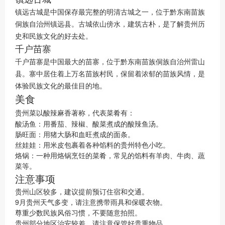
镇远古城是中国保存最完整的明清古城之一，位于黔东南苗族
侗族自治州镇远县。古城依山傍水，建筑古朴，是了解贵州历
史和民族文化的好去处。
千户苗寨
千户苗寨是中国最大的苗寨，位于黔东南苗族侗族自治州雷山
县。寨中居住着上万名苗族村民，保留着浓郁的苗族风情，是
体验民族文化的最佳目的地。
美食
贵州菜以酸辣麻香著称，代表菜肴有：
酸汤鱼：用番茄、辣椒、酸菜煮成的酸辣鱼汤。
肠旺面：用猪大肠和血旺煮成的面条。
丝娃娃：用米皮包裹着各种馅料的贵州特色小吃。
烙锅：一种用烙锅烹饪的菜肴，常见的馅料有羊肉、牛肉、蔬
菜等。
注意事项
贵州山区较多，建议提前预订住宿和交通。
9月贵州天气多变，请注意携带雨具和保暖衣物。
尊重少数民族风俗习惯，不要随意拍照。
贵州部分地区治安较差，请注意保管好贵重物品。