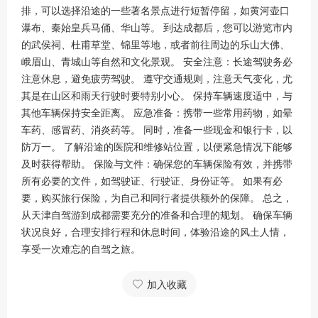
排，可以选择沿途的一些著名景点进行短暂停留，如黄河壶口
瀑布、秦始皇兵马俑、华山等。 到达成都后，您可以游览市内
的武侯祠、杜甫草堂、锦里等地，或者前往周边的乐山大佛、
峨眉山、青城山等自然和文化景观。 安全注意：长途驾驶务必
注意休息，避免疲劳驾驶。 遵守交通规则，注意天气变化，尤
其是在山区和雨天行驶时要特别小心。 保持车辆速度适中，与
其他车辆保持安全距离。 应急准备：携带一些常用药物，如晕
车药、感冒药、消炎药等。 同时，准备一些现金和银行卡，以
防万一。 了解沿途的医院和维修站位置，以便紧急情况下能够
及时获得帮助。 保险与文件：确保您的车辆保险有效，并携带
所有必要的文件，如驾驶证、行驶证、身份证等。 如果有必
要，购买旅行保险，为自己和同行者提供额外的保障。 总之，
从天津自驾游到成都需要充分的准备和合理的规划。 确保车辆
状况良好，合理安排行程和休息时间，体验沿途的风土人情，
享受一次难忘的自驾之旅。
加入收藏