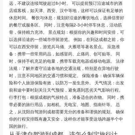
远，不建议连续驾驶超过8小时。 可以提前预订沿途城市的酒
店或客栈，如天津、西安、汉中等地，这样可以保证有足够的
休息时间。 餐饮与休息：规划好沿途的餐饮地点，选择信誉好
的餐厅或服务区。 同时，注意每隔2-3小时停车休息，活动筋
骨，保持精力充沛。 景点规划：根据你的兴趣和时间安排，可
以选择沿途的一些城市停留游览。 例如，在到达成都之前，你
可以在西安停留，游览兵马俑、大雁塔等著名景点。 应急准
备：携带一些常用药品，如感冒药、止痛药、创可贴等。 同
时，保持手机充足的电量，携带车载充电器或移动电源。 法律
法规：了解并遵守沿途各地的交通法规，特别是在异地行驶
时，注意不同地区的交通习惯和规定。 保险准备：确保车辆保
险和个人旅游保险有效，以防万一发生意外。 天气情况：出发
前和途中要时刻关注天气预报，避免遇到恶劣天气影响行程。
行李打包：根据成都的气候特点，准备适合的衣物。 同时，携
带必要的旅行用品，如相机、充电宝、地图、指南针等。 总
之，从沈阳自驾游到成都需要充分的准备和谨慎的规划。 确保
你的行程安排既有趣又安全，这样你才能享受这场跨越半个中
国的旅行。
从天津自驾游到成都，该怎么制定旅行计