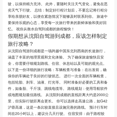
驶，以保持精力充沛。 此外，要随时关注天气变化，避免在恶
劣天气下行驶。 总结：制定好行程计划后，不要忘记将行程分
享给亲朋好友，以便在紧急情况下能够及时联系到你。 旅途中
要保持乐观的心态，享受每一次旅行带来的新鲜体验和美好回
忆。 祝你从衡水自驾到成都的旅程愉快！
假期想从沈阳自驾游到成都，应该怎样制定
旅行攻略？
从沈阳自驾游到成都是一场跨越中国东北到西南的长途旅行，
涵盖了丰富的地理景观和文化体验。 为了确保旅途愉快且安
全，你需要仔细规划路线、住宿、休息站以及可能的观光点。
以下是一份详细的旅行攻略：车辆检查与准备：在出发前，确
保你的车辆处于良好的行驶状态。 进行一次全面的车辆检查，
包括轮胎、刹车、油液、灯光等。 同时准备好必要的工具和备
件，如备胎、千斤顶、跳线电缆等。 路线规划：使用导航软件
或地图规划最佳路线。 从沈阳到成都的直线距离大约是2000公
里，但实际行驶距离会更长。 你可以选择走高速公路，如G42
沪蓉高速，这是一条比较直接且设施完善的路线。 预计行车时
间在20小时以上，建议分几天行驶。 住宿安排：由于路程较