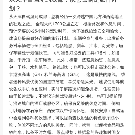
划？
从天津自驾游到成都，您将经历一次跨越中国北方和西南地区
的壮观之旅。 全程大约1700公里左右，根据路况和休息时间，
预计需要20-25小时的驾驶时间。 为了确保旅途安全和愉快，
建议您提前做好详细的旅行计划。 车辆检查与准备：出发前务
必对车辆进行全面检查，包括轮胎、刹车、油水、灯光等，确
保车辆处于最佳状态。 同时准备好必要的工具和备件，如备
胎、千斤顶、拖车绳等。 此外，携带一些紧急物资，如急救
包、干粮、水和毯子。 路线规划：您可以选择走高速公路，如
京港澳高速（G4）和兰海高速（G75），这是最快的路线。 或
者选择风景优美的国道或省道，享受沿途风光。 建议使用导航
设备或手机地图应用，实时了解路况和避免拥堵。 住宿安排：
由于长途驾驶，不建议连续驾驶超过4-5小时。 您可以提前预
订沿途城市的酒店或服务区，确保有足够的休息时间。 例如，
可以选择在石家庄、西安或汉中停留休息。 餐饮安排：自驾途
中会遇到各种餐饮选择，可以提前查找沿途的特色餐厅或小
吃，体验不同地方的风味美食。 同时，携带一些便携食品和足
够的水，以备不时之需。 景点规划：根据您的兴趣和时间安