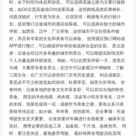
时，余下时间为休息和游览。 可以选择高速公路为主要行驶路
线，如G5京昆高速或G30连霍高速，这些路线虽然距离稍长，
但路况较好，行车更为安全。 住宿安排：根据每天的行驶计
划，提前预订沿途城市的酒店或客栈。 可以选择在较大的城市
停留，如西安、汉中、广元等地，这些城市不仅住宿条件较
好，而且有丰富的文化和美食可以体验。 使用酒店预订网站或
APP进行预订，可以根据评价和价格选择合适的住宿。 景点选
择：沿途会经过许多有趣的城市和景点，可以根据实际情况和
个人兴趣选择停留游览。 例如，可以在西安停留一天，游览兵
马俑、大雁塔等著名景点；在汉中可以参观汉中博物馆，了解
三国文化；在广元可以游览剑门关等历史遗迹。 到达成都后，
更是必不可少的游览如武侯祠、杜甫草堂、锦里古街等地。 饮
食特色：沿途各地的饮食文化丰富多彩，可以尝试当地的特色
美食。 西安的羊肉泡馍、肉夹馍、凉皮等小吃非常有名；汉中
的米线、泡菜也值得一试；成都作为美食之都，更有众多川菜
美味等待品尝，如火锅、串串香、担担面等。 安全事项：长途
驾驶安全至关重要。 出发前要对车辆进行全面检查，确保车况
良好。 携带必要的应急工具，如备胎、千斤顶、急救包等。 同
时，要注意休息，避免疲劳驾驶。 最好有两名驾驶员轮流驾