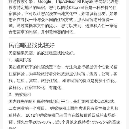
旅游搜索引擎： Google、TripAdvisor 和 Kayak 等网站允许您
搜索特定地区的民宿。您可以阅读03cp>民宿是一种独特的住
宿体验，它可以让您沉浸在当地文化中，并结识新朋友。如果
您正在寻找一种与众不同的住宿方式，那么民宿绝对值得一
试。通过遵循本文中的提示，您可以找到、选择和入住一家适
合您需求的民宿，并创造难忘的回忆。
民宿哪里找比较好
民宿榛果民宿、蚂蚁短租里找比较好。
1、榛果民宿
美团点评旗下的民宿预定平台，专注为旅行者提供个性化民宿
住宿体验，为年轻旅行者外出旅游提供民宿，酒店，公寓，客
栈，短租，宾馆，旅行住宿。 榛果民宿的特点是房源个性化、
多样化，住宿年轻化、有趣化。
2、蚂蚁短租
国内领先的短租民宿在线预订平台，是赶集网试水O2O模式、
二次创业的一个项目。 蚂蚁短租上面的房源具有高性价比和短
租特点。 2012年蚂蚁短租已占国内在线短租近四成的市场份
额，领先对手20%~30%，近3个月以来保持着15%~25%的高速
增长。