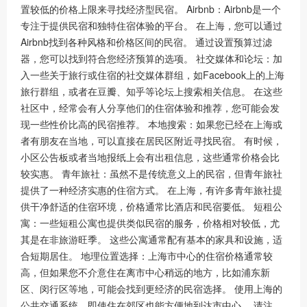
置较低的价格上限来寻找经济型民宿。 Airbnb：Airbnb是一个
专注于提供民宿和独特住宿体验的平台。 在上海，您可以通过
Airbnb找到各种风格和价格区间的民宿。 通过设置预算过滤
器，您可以找到符合您经济预算的选项。 社交媒体和论坛：加
入一些关于旅行或住宿的社交媒体群组，如Facebook上的上海
旅行群组，或者在豆瓣、知乎等论坛上搜索相关信息。 在这些
社区中，经常会有人分享他们的住宿体验和推荐，您可能会发
现一些性价比高的民宿推荐。 本地搜索：如果您已经在上海或
者有朋友在当地，可以直接在居民区附近寻找民宿。 有时候，
小区公告板或者当地报纸上会有出租信息，这些通常价格会比
较实惠。 青年旅社：虽然不是传统意义上的民宿，但青年旅社
提供了一种经济实惠的住宿方式。 在上海，有许多青年旅社提
供干净舒适的住宿环境，价格通常比酒店和民宿要低。 短租公
寓：一些短租公寓也提供类似民宿的服务，价格相对较低，尤
其是在非旅游旺季。 这些公寓通常配有基本的家具和设施，适
合短期居住。 地理位置选择：上海市中心的住宿价格通常较
高，但如果您不介意住在离市中心稍远的地方，比如浦东新
区、闵行区等地，可能会找到更经济的民宿选择。 使用上海的
公共交通系统，即使住在郊区也能方便地到达市中心。 请注