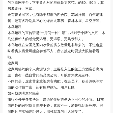
的互联网平台，它主要面对的群体是文艺范儿的80、90后，其
房源多样、丰富。
既有普通民宿，也有隐于都市的四合院、花园洋房、百年老建
筑，还有各种别具匠心的绿皮火车房、森林木屋、星空房等。
木鸟短租
木鸟短租的宣传语是“一房间一种生活”，相对于小猪的文艺，木
鸟短租给人的感觉更温馨、更温暖、更具亲和力。
木鸟短租在全国范围内收录的房东数量是非常多的，不过也意
味着房东质量可能会参差不齐，所以挑选时要放大眼镜看看
啦。
途家网
途家网签约的个人房源较少，主要是入驻的第三方酒店公寓为
主，也有一些自营的高品质公寓，可以作为优先选择。
不同的是，途家非常重视房客功能，在会员卡、积分兑换等方
面的动作最丰富，还有用户论坛、用户社区
如何找到满意的民宿
旅行不外乎寻求快乐，舒适的住宿也是必不可少的环节。 目前
国内外的民宿质量参差不齐，素质不一，若是找到服务差、房
间图片与实物差距过大，那可就真的让人难受了。