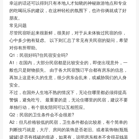
幸运的话还可以得到只有本地人才知晓的神秘旅游地点和专业
的吃喝玩乐的建议，在这种轻松的氛围下，也许你俩就成了好
朋友。
常见问题
尽管民宿听起来很新鲜，很美好，对于从未体验过民宿的你，
心中多少抱有疑虑。 以下则汇总了常见有关民宿的疑问，希望
对你有所帮助。
Q1：民宿好吗?住民宿安全吗?
A1：在国内，大部分民宿都是比较安全的，即使出现意外，一
般也只是财物损失。 由于各大民宿预订平台都有房东的信息，
再加上这是长久的生意，很少房东会乱来，或威胁我们的人身
安全。
不过，在国外人生地不熟的情况下，无论住哪里都必须得提高
警惕，避免吃亏。 最重要的是，无论住哪里的民宿，建议不要
单独行动，有个朋友陪同可以互相照应。
Q2：民宿的卫生条件会不会很差?
A2：但凡价格较低的民宿，卫生条件都会比较差，有个简单的
判断技巧就是，大厅、房间的装饰是否老旧。或者装饰物(瓶瓶
罐罐)是否有残破的痕迹，如果有，说明房东根本不舍得花钱装