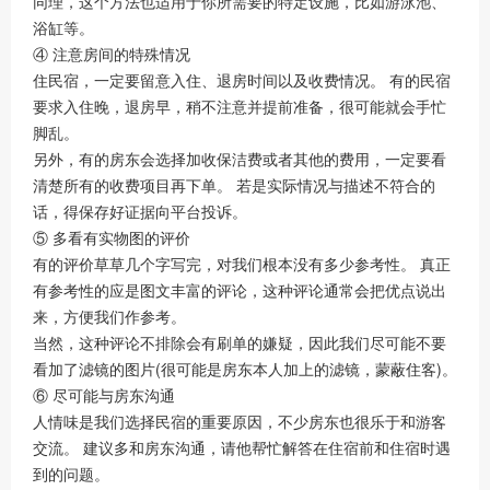
同理，这个方法也适用于你所需要的特定设施，比如游泳池、
浴缸等。
④ 注意房间的特殊情况
住民宿，一定要留意入住、退房时间以及收费情况。 有的民宿
要求入住晚，退房早，稍不注意并提前准备，很可能就会手忙
脚乱。
另外，有的房东会选择加收保洁费或者其他的费用，一定要看
清楚所有的收费项目再下单。 若是实际情况与描述不符合的
话，得保存好证据向平台投诉。
⑤ 多看有实物图的评价
有的评价草草几个字写完，对我们根本没有多少参考性。 真正
有参考性的应是图文丰富的评论，这种评论通常会把优点说出
来，方便我们作参考。
当然，这种评论不排除会有刷单的嫌疑，因此我们尽可能不要
看加了滤镜的图片(很可能是房东本人加上的滤镜，蒙蔽住客)。
⑥ 尽可能与房东沟通
人情味是我们选择民宿的重要原因，不少房东也很乐于和游客
交流。 建议多和房东沟通，请他帮忙解答在住宿前和住宿时遇
到的问题。