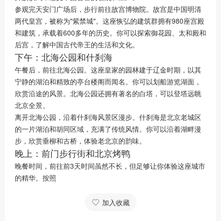
参观完天安门广场后，步行前往故宫博物院。故宫是中国明清
两代皇宫，被称为"紫禁城"。这座恢弘的建筑群拥有980座宫殿
和建筑，承载着600多年的历史。你可以探索御花园、太和殿和
后宫，了解中国古代帝王的生活和文化。
下午：北海公园和什刹海
午餐后，前往北海公园。这座皇家的园林建于辽金时期，以其
宁静的湖泊和精致的亭台楼阁而闻名。你可以划船游览湖面，
欣赏沿途的风景。北海公园还拥有著名的白塔，可以登塔远眺
北京全景。
离开北海公园，沿着什刹海风景区漫步。什刹海是北京老城区
的一片湖泊和胡同区域，充满了传统风情。你可以沿着湖畔漫
步，欣赏垂柳和古桥，体验老北京的韵味。
晚上：前门步行街和北京烤鸭
晚餐时间，前往前3天时间虽然不长，但足够让你体验这座城市
的精华。按照
加入收藏