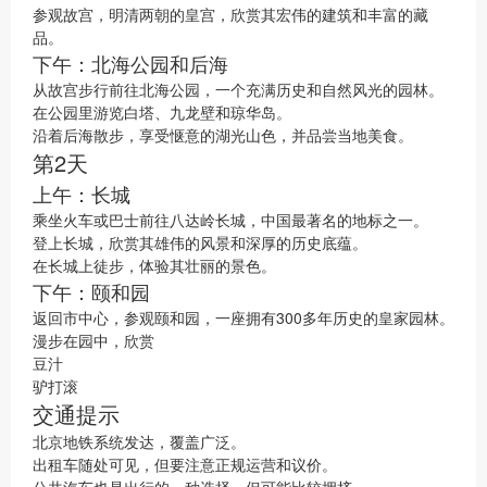
参观故宫，明清两朝的皇宫，欣赏其宏伟的建筑和丰富的藏
品。
下午：北海公园和后海
从故宫步行前往北海公园，一个充满历史和自然风光的园林。
在公园里游览白塔、九龙壁和琼华岛。
沿着后海散步，享受惬意的湖光山色，并品尝当地美食。
第2天
上午：长城
乘坐火车或巴士前往八达岭长城，中国最著名的地标之一。
登上长城，欣赏其雄伟的风景和深厚的历史底蕴。
在长城上徒步，体验其壮丽的景色。
下午：颐和园
返回市中心，参观颐和园，一座拥有300多年历史的皇家园林。
漫步在园中，欣赏
豆汁
驴打滚
交通提示
北京地铁系统发达，覆盖广泛。
出租车随处可见，但要注意正规运营和议价。