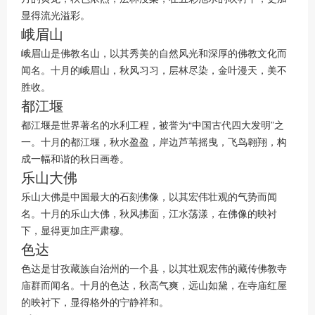
显得流光溢彩。
峨眉山
峨眉山是佛教名山，以其秀美的自然风光和深厚的佛教文化而
闻名。十月的峨眉山，秋风习习，层林尽染，金叶漫天，美不
胜收。
都江堰
都江堰是世界著名的水利工程，被誉为“中国古代四大发明”之
一。十月的都江堰，秋水盈盈，岸边芦苇摇曳，飞鸟翱翔，构
成一幅和谐的秋日画卷。
乐山大佛
乐山大佛是中国最大的石刻佛像，以其宏伟壮观的气势而闻
名。十月的乐山大佛，秋风拂面，江水荡漾，在佛像的映衬
下，显得更加庄严肃穆。
色达
色达是甘孜藏族自治州的一个县，以其壮观宏伟的藏传佛教寺
庙群而闻名。十月的色达，秋高气爽，远山如黛，在寺庙红屋
的映衬下，显得格外的宁静祥和。