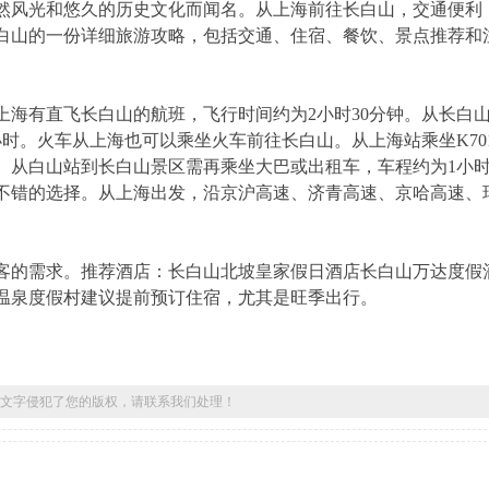
然风光和悠久的历史文化而闻名。从上海前往长白山，交通便利
白山的一份详细旅游攻略，包括交通、住宿、餐饮、景点推荐和
海有直飞长白山的航班，飞行时间约为2小时30分钟。从长白
时。火车从上海也可以乘坐火车前往长白山。从上海站乘坐K70
站。从白山站到长白山景区需再乘坐大巴或出租车，车程约为1小时
不错的选择。从上海出发，沿京沪高速、济青高速、京哈高速、
客的需求。推荐酒店：长白山北坡皇家假日酒店长白山万达度假
温泉度假村建议提前预订住宿，尤其是旺季出行。
文字侵犯了您的版权，请联系我们处理！