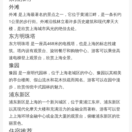
外滩
外滩 是上海最著名的景点之一，它位于黄浦江畔，是一条长约
1公里的步行街。外滩沿线林立着许多历史建筑和现代摩天大
楼，是欣赏上海城市风光的绝佳去处。
东方明珠塔
东方明珠塔 是一座高468米的电视塔，也是上海的标志性建
筑。塔内设有观景台、旋转餐厅和购物中心。游客可以乘坐高
速电梯登上观景台，欣赏上海全景。
豫园
豫园 是一座明代园林，位于上海老城区的中心。豫园以其精美
的亭台楼阁、假山流水和花木扶疏而闻名。游客可以在园中漫
步，欣赏传统中式园林的魅力。
浦东新区
浦东新区是上海的一个新兴城区，位于黄浦江东岸。浦东新区
以其现代化摩天大楼和充满活力的金融业而著称。游客可以登
上上海环球金融中心或金茂大厦的观景台，俯瞰浦东新区的壮
丽景色。
住宿推荐