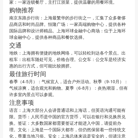
家：一家连锁餐厅，主打江浙菜，提供温馨的用餐环境。
购物推荐
南京东路步行街：上海最繁华的步行街之一，汇集了众多奢侈
品商店和时尚品牌。恒隆广场：一家高端购物中心，提供各种
国际品牌和设计师精品。上海环球金融中心商场：位于上海环
球金融中心，提供各种商品和餐饮选择。
交通
地铁：上海拥有便捷的地铁网络，可以轻松到达各个景点。出
租车：出租车随处可见，价格合理。公交车：公交车是经济实
惠的出行方式，但可能比较拥挤。
最佳旅行时间
春季（4-5月）：气候宜人，适合户外活动。秋季（9-10月）：
气候凉爽，适合观光和购物。夏季（6-8月）：炎热潮湿，但有
许多室内景点可以参观。
注意事项
语言：上海大部分人会讲普通话和上海话，但英语沟通可能有
限。货币：人民币是中国的官方货币，可以在银行和兑换所兑
换。签证：大多数国家都需要签证才能进入中国，请提前办
理。文化：上海是一个国际大都市，但仍然保留着一些传统文
化，尊重当地习俗。安全：上海总体来说是安全的，但请注意