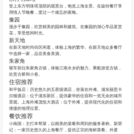
登上东方明珠塔顶部的观景台，饱览上海全景。在旋转餐厅享
用情人节晚餐，度过一个难忘的夜晚。
豫园
漫步于豫园，欣赏精美的园林和建筑。在豫园的湖心亭品茗赏
花，享受悠闲时光。
新天地
在新天地时尚街区闲逛，体验上海的繁华。在新天地众多餐厅
中选择一家，品尝美食美酒。
朱家角
驱车前往朱家角古镇，体验江南水乡的魅力。乘船游览古镇，
欣赏古桥和小巷。
住宿推荐
和平饭店：历史悠久的五星级酒店，坐落在外滩。浦东丽思卡
尔顿酒店：位于浦东新区，提供豪华的住宿和一览无余的城市
景观。上海外滩茂悦大酒店：位于外滩，提供现代化的住宿和
便捷的地理位置。
餐饮推荐
小南国：主打本帮菜，以精美的菜肴和周到的服务著称。新荣
记：一家历史悠久的上海餐厅，提供正宗的海鲜菜肴。外婆