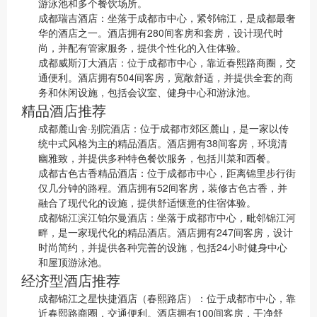
游泳池和多个餐饮场所。
成都瑞吉酒店：坐落于成都市中心，紧邻锦江，是成都最奢
华的酒店之一。酒店拥有280间客房和套房，设计现代时
尚，并配有管家服务，提供个性化的入住体验。
成都威斯汀大酒店：位于成都市中心，靠近春熙路商圈，交
通便利。酒店拥有504间客房，宽敞舒适，并提供全套的商
务和休闲设施，包括会议室、健身中心和游泳池。
精品酒店推荐
成都麓山舍·别院酒店：位于成都市郊区麓山，是一家以传
统中式风格为主的精品酒店。酒店拥有38间客房，环境清
幽雅致，并提供多种特色餐饮服务，包括川菜和西餐。
成都古色古香精品酒店：位于成都市中心，距离锦里步行街
仅几分钟的路程。酒店拥有52间客房，装修古色古香，并
融合了现代化的设施，提供舒适惬意的住宿体验。
成都锦江滨江铂尔曼酒店：坐落于成都市中心，毗邻锦江河
畔，是一家现代化的精品酒店。酒店拥有247间客房，设计
时尚简约，并提供各种完善的设施，包括24小时健身中心
和屋顶游泳池。
经济型酒店推荐
成都锦江之星快捷酒店（春熙路店）：位于成都市中心，靠
近春熙路商圈，交通便利。酒店拥有100间客房，干净舒