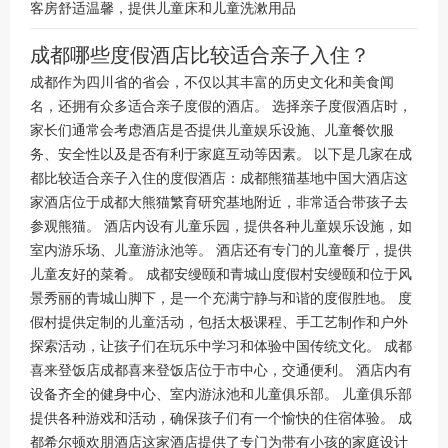
客房舒适温馨，提供儿童床和儿童洗漱用品
成都哪些度假酒店比较适合亲子入住？
成都作为四川省的省会，不仅以其丰富的历史文化和美食闻
名，还拥有众多适合亲子度假的酒店。 选择亲子度假酒店时，
家长们通常会考虑酒店是否提供儿童娱乐设施、儿童餐饮服
务、安全性以及是否有利于家庭互动等因素。 以下是几家在成
都比较适合亲子入住的度假酒店：成都熊猫基地中国大酒店这
家酒店位于成都大熊猫繁育研究基地附近，非常适合带孩子去
参观熊猫。 酒店内设有儿童乐园，提供各种儿童娱乐设施，如
室内游乐场、儿童游泳池等。 酒店还有专门的儿童餐厅，提供
儿童友好的菜肴。 成都安缦颐和青城山度假村安缦颐和位于风
景秀丽的青城山脚下，是一个充满宁静与和谐的度假胜地。 度
假村提供定制的儿童活动，包括太极课程、手工艺制作和户外
探索活动，让孩子们在玩乐中学习和体验中国传统文化。 成都
喜来登饭店成都喜来登饭店位于市中心，交通便利。 酒店内有
设备齐全的健身中心、室内游泳池和儿童俱乐部。 儿童俱乐部
提供各种游戏和活动，确保孩子们有一个愉快的住宿体验。 成
都希尔顿欢朋酒店这家酒店提供了专门为带有小孩的家庭设计