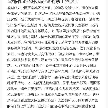
成都有哪些环境静谧的亲子酒店？
成都作为中国西南地区的文化、经济和交通中心，拥有许多适
合亲子游的酒店。 以下是一些环境静谧的亲子酒店推荐：1. 锦
江宾馆：位于成都市中心，周边环境优美，交通便利。 酒店内
设有多个亲子主题房间，提供儿童游乐设施和儿童餐厅，还有
室内游泳池和健身房等设施。 2. 香格里拉大酒店：位于成都市
郊区，周围环境清幽，适合远离喧嚣的亲子度假。 酒店内设有
儿童乐园、室内游泳池和儿童餐厅，还有专业的儿童俱乐部提
供各种亲子活动。 3. 成都世纪城凯宾斯基饭店：位于成都市高
新区，周边环境宜人，交通便利。 酒店内设有儿童游乐区、室
内游泳池和儿童餐厅，还有专门的儿童俱乐部提供各种亲子活
动。 4. 成都希尔顿酒店：位于成都市市中心，周边环境繁华，
但酒店内部设计独特，营造出宁静的氛围。 酒店内设有儿童游
乐区、室内游泳池和儿童餐厅，还有专业的儿童俱乐部提供各
种亲子活动。 5. 成都万达瑞华酒店：位于成都市郊区，周围环
境优美，适合亲子度假。 酒店内设有儿童游乐区、室内游泳池
和儿童餐厅，还有专业的儿童俱乐部提供各种亲子活动。 这些
亲子酒店都注重为家庭提供舒适、安全的环境，同时提供丰富
的亲子活动和设施，让孩子们能够在愉快的氛围中度过假期。