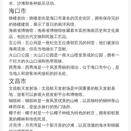
水、沙滩和各种娱乐活动。
海口市
骑楼老街：骑楼老街是海口市著名的历史街区，拥有保存完好
的骑楼建筑，展示了昔日的南洋风情。
海南省博物馆：海南省博物馆收藏着丰富的海南历史和文化展
品，包括古代文物和民族工艺品。
五公祠：五公祠是一座纪念五位唐朝官员的祠堂，他们被派往
海南流放，但在当地做出了贡献。
火山口公园：火山口公园是一座火山喷发形成的公园，拥有一
个巨大的火山口湖和热带雨林。
西秀海：西秀海是一个风景秀丽的湖泊，位于海口市中心，是
当地人和游客休闲放松的好去处。
文昌市
文昌航天发射场：文昌航天发射场是中国重要的航天发射基
地，游客可以参观火箭发射平台和博物馆。
铜鼓岭：铜鼓岭是一座风景优美的山峰，以其独特的铜钟形山
峰而得名，是徒步旅行的热门场所。
椰子村：椰子村是一个以椰子种植为特色的村庄，拥有郁郁葱
葱的椰林和传统民居。
月亮湾：月亮湾是一个新月形的沙滩，以其清澈的海水和细腻