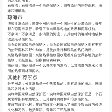
的沙滩而闻名。
石梅湾：石梅湾是一个自然保护区，拥有原始的热带雨林、海
滩和珊瑚礁。
琼海市
博鳌亚洲论坛：博鳌亚洲论坛是一个国际性的经济论坛，每年
都在琼海市举行，吸引了来自世界各地的政界和商界领袖。
万泉河：万泉河是一条清澈的河流，以其独特的喀斯特地貌和
漂流活动而闻名。
白石岭国家级自然保护区：白石岭国家级自然保护区拥有丰富
的热带雨林和野生动物，是徒步旅行和观鸟的热门场所。
兴隆热带植物园：兴隆热带植物园收藏着来自世界各地的热带
植物，包括兰花、棕榈和珍稀树种。
南丽湖：南丽湖是一个风景优美的湖泊，以其清澈的湖水和周
围的热带雨林而闻名。
其他推荐景点
分界洲岛：分界洲岛是一个热带岛屿，拥有清澈的海水、珊瑚
礁和各种水上活动。
尖峰岭国家级自然保护区：尖峰岭国家级自然保护区是一个石
灰岩喀斯特地貌地区，以其独特的峰林和溶洞而闻名。
黎族苗族文化村：黎族苗族文化村展示了海南少数民族的传统
文化和习俗，包括舞蹈、音乐和工艺品展示。