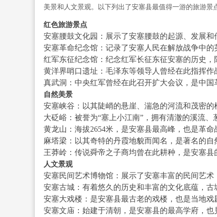
美景和人文景观。以下列出了安塞县最值得一游的旅游景
红色旅游景点
安塞腰鼓文化园：展示了安塞腰鼓的起源、发展和
安塞革命纪念馆：记录了安塞人民在解放战争中的
红军东征纪念馆：纪念红军长征东征安塞的历史，
黄洋界哨口遗址：毛泽东等领导人曾经在此指挥作
真武洞：中央红军曾经在此召开扩大会议，是中国
自然美景
安塞峡谷：以其陡峭的悬崖、湍急的河流和茂密的
大砭峪：被誉为“塞上小江南”，拥有清澈的溪流、葱郁的森林
黄龙山：海拔2654米，是安塞县最高峰，也是革
麻塔梁：以其奇特的丹霞地貌而闻名，是著名的自
王莽岭：传说舜帝之子商均曾在此耕种，是安塞县
人文景观
安塞民间艺术博物馆：展示了安塞丰富的民间艺术
安塞古城：有着悠久的历史和丰富的文化底蕴，古城内 
安塞大戏楼：是安塞县最古老的戏楼，也是当地戏
安塞文庙：始建于清朝，是安塞县的最高学府，也