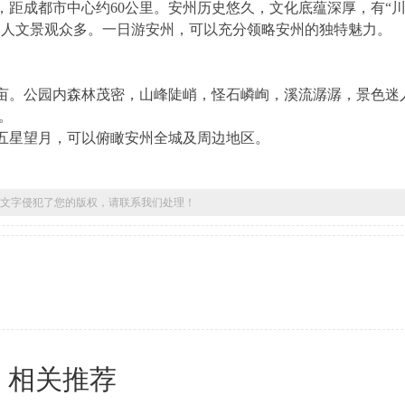
距成都市中心约60公里。安州历史悠久，文化底蕴深厚，有“
，人文景观众多。一日游安州，可以充分领略安州的独特魅力。
万亩。公园内森林茂密，山峰陡峭，怪石嶙峋，溪流潺潺，景色迷
。
顶五星望月，可以俯瞰安州全城及周边地区。
文字侵犯了您的版权，请联系我们处理！
相关推荐