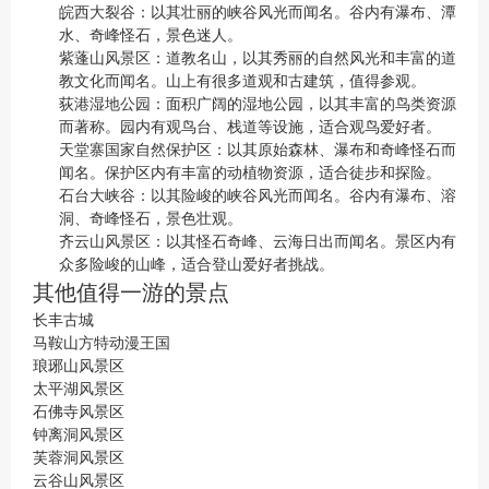
皖西大裂谷：以其壮丽的峡谷风光而闻名。谷内有瀑布、潭
水、奇峰怪石，景色迷人。
紫蓬山风景区：道教名山，以其秀丽的自然风光和丰富的道
教文化而闻名。山上有很多道观和古建筑，值得参观。
荻港湿地公园：面积广阔的湿地公园，以其丰富的鸟类资源
而著称。园内有观鸟台、栈道等设施，适合观鸟爱好者。
天堂寨国家自然保护区：以其原始森林、瀑布和奇峰怪石而
闻名。保护区内有丰富的动植物资源，适合徒步和探险。
石台大峡谷：以其险峻的峡谷风光而闻名。谷内有瀑布、溶
洞、奇峰怪石，景色壮观。
齐云山风景区：以其怪石奇峰、云海日出而闻名。景区内有
众多险峻的山峰，适合登山爱好者挑战。
其他值得一游的景点
长丰古城
马鞍山方特动漫王国
琅琊山风景区
太平湖风景区
石佛寺风景区
钟离洞风景区
芙蓉洞风景区
云谷山风景区